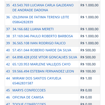
35
43.543.769 LUCIANA CARLA GALDEANO
R$ 1.000,00
DE ANDRADE DADONA
36
IZILDINHA DE FATIMA TERENSI LEITE
R$ 1.000,00
05864282839
37
34.166.682 LUANA MERETI
R$ 1.000,00
38
37.169.046 PAULO ROBERTO BARBOSA
R$ 1.000,00
39
36.565.108 IVAN RODRIGO FALICO
R$ 1.000,00
40
57.451.044 ROBERIO NARDE DA SILVA
R$ 500,00
41
64.898.428 JOSE VITOR GONCALVES SILVA
R$ 500,00
42
65.120.953 MARLENE VALLEJOS CAYO
R$ 100,00
43
59.566.494 ESTEBAN FERNANDEZ LEON
R$ 100,00
44
MIRIAM DOS SANTOS CAYUELA
R$ 1,00
65462831587
45
MARYS CONFECCOES
R$ 0,00
46
OFICINA DE CAMISA
R$ 0,00
47
TOQUE CONFECCOES
R$ 0,00