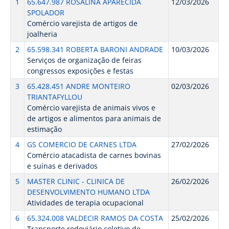
1
65.647.987 ROSALINA APARECIDA
12/03/2026
SPOLADOR
Comércio varejista de artigos de
joalheria
2
65.598.341 ROBERTA BARONI ANDRADE
10/03/2026
Serviços de organização de feiras
congressos exposições e festas
3
65.428.451 ANDRE MONTEIRO
02/03/2026
TRIANTAFYLLOU
Comércio varejista de animais vivos e
de artigos e alimentos para animais de
estimação
4
GS COMERCIO DE CARNES LTDA
27/02/2026
Comércio atacadista de carnes bovinas
e suínas e derivados
5
MASTER CLINIC - CLINICA DE
26/02/2026
DESENVOLVIMENTO HUMANO LTDA
Atividades de terapia ocupacional
6
65.324.008 VALDECIR RAMOS DA COSTA
25/02/2026
Transporte rodoviário coletivo de