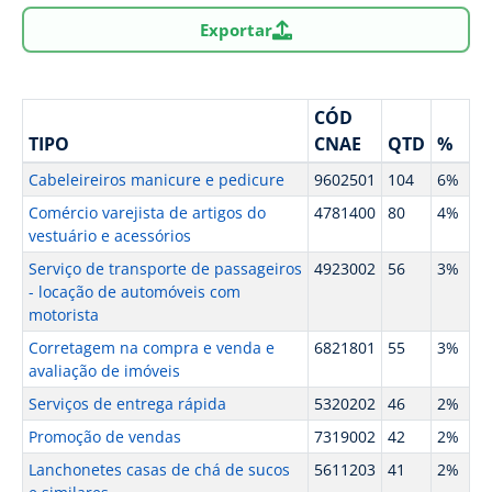
Exportar
CÓD
TIPO
CNAE
QTD
%
Cabeleireiros manicure e pedicure
9602501
104
6%
Comércio varejista de artigos do
4781400
80
4%
vestuário e acessórios
Serviço de transporte de passageiros
4923002
56
3%
- locação de automóveis com
motorista
Corretagem na compra e venda e
6821801
55
3%
avaliação de imóveis
Serviços de entrega rápida
5320202
46
2%
Promoção de vendas
7319002
42
2%
Lanchonetes casas de chá de sucos
5611203
41
2%