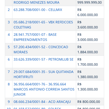
RODRIGO MENEZES MOURA
999.999.999,00
2
63.288.708/0001-00 - CELLMIX
R$
6.000.000,00
3
05.686.218/0001-65 - VBX REFEICOES
R$
COLETIVAS
3.600.000,00
4
28.941.757/0001-07 - BASE
R$
EMPREENDIMENTOS
3.000.000,00
5
57.200.434/0001-52 - CONCEICAO
R$
MORAES
1.884.000,00
6
33.626.339/0001-57 - PETROMLUB SE
R$
1.700.000,00
7
29.007.684/0001-35 - SUA QUITANDA
R$
HORTIFRUTI
1.380.000,00
8
36.956.664/0001-76 - 36.956.664
R$
MARCOS ANTONIO CORREIA SANTOS
1.300.000,00
JUNIOR
9
08.666.234/0001-84 - ACO ARACAJU
R$ 800.000,00
10
01.158.522/0001-89 - SOLECK
R$ 800.000,00