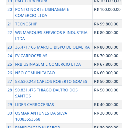
19
PAO TODA HORA
R$ 100.000,00
20
PONTO NORTE USINAGEM E
R$ 100.000,00
COMERCIO LTDA
21
TECNOSHIP
R$ 99.800,00
22
WG MARQUES SERVICOS E INDUSTRIA
R$ 80.000,00
LTDA
23
36.471.165 MARCIO BISPO DE OLIVEIRA
R$ 80.000,00
24
FV CARROCERIAS
R$ 70.000,00
25
FRB USINAGEM E COMERCIO LTDA
R$ 67.800,00
26
NEO COMUNICACAO
R$ 60.000,00
27
58.530.243 CARLOS ROBERTO GOMES
R$ 50.000,00
28
50.831.475 THIAGO DALTRO DOS
R$ 50.000,00
SANTOS
29
LIDER CARROCERIAS
R$ 40.000,00
30
OSMAR ANTUNES DA SILVA
R$ 30.000,00
10083553568
31
PANIFICACAO KI SABOR
R$ 30.000,00