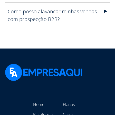
Como posso alavancar minhas vendas
com prospecção B2B?
Home
Planos
Plataforma
Cases