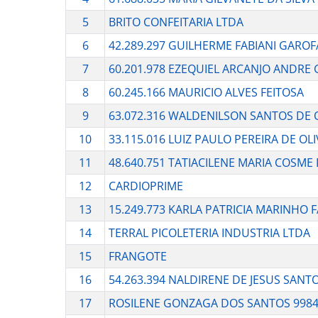
5
BRITO CONFEITARIA LTDA
6
42.289.297 GUILHERME FABIANI GARO
7
60.201.978 EZEQUIEL ARCANJO ANDRE
8
60.245.166 MAURICIO ALVES FEITOSA
9
63.072.316 WALDENILSON SANTOS DE 
10
33.115.016 LUIZ PAULO PEREIRA DE OLI
11
48.640.751 TATIACILENE MARIA COSME
12
CARDIOPRIME
13
15.249.773 KARLA PATRICIA MARINHO 
14
TERRAL PICOLETERIA INDUSTRIA LTDA
15
FRANGOTE
16
54.263.394 NALDIRENE DE JESUS SANT
17
ROSILENE GONZAGA DOS SANTOS 9984