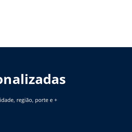
onalizadas
ade, região, porte e +