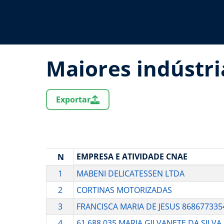
Maiores indústri
Exportar
EMPRESA E ATIVIDADE CNAE
N
1
MABENI DELICATESSEN LTDA
2
CORTINAS MOTORIZADAS
3
FRANCISCA MARIA DE JESUS 868677335
4
61.688.035 MARIA GILVANETE DA SILVA