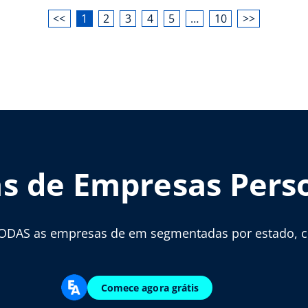
<<
1
2
3
4
5
…
10
>>
as de Empresas Pers
ODAS as empresas de em segmentadas por estado, cid
Comece agora grátis