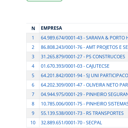
EMPRESA
N
1
64.989.674/0001-43 - SARAIVA & PORTO
2
86.808.243/0001-76 - AMT PROJETOS E S
3
31.265.879/0001-27 - PS CONSTRUCOES
4
01.670.393/0001-03 - CAJUTECSE
5
64.201.842/0001-94 - SJ UNI PARTICIPAC
6
64.202.309/0001-47 - OLIVEIRA NETO PA
7
04.944.975/0001-29 - PINHEIRO SEGURA
8
10.785.006/0001-75 - PINHEIRO SISTEM
9
55.139.538/0001-73 - RS TRANSPORTES
10
32.889.651/0001-70 - SECPAL