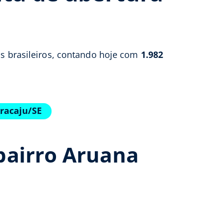
os brasileiros, contando hoje com
1.982
racaju/SE
bairro Aruana