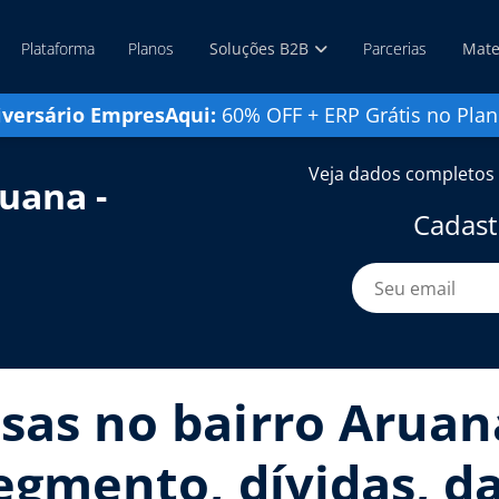
Plataforma
Planos
Soluções B2B
Parcerias
Mate
iversário EmpresAqui:
60% OFF + ERP Grátis no Plan
Veja dados completos 
uana -
Cadast
sas no bairro Aruana
segmento, dívidas, d