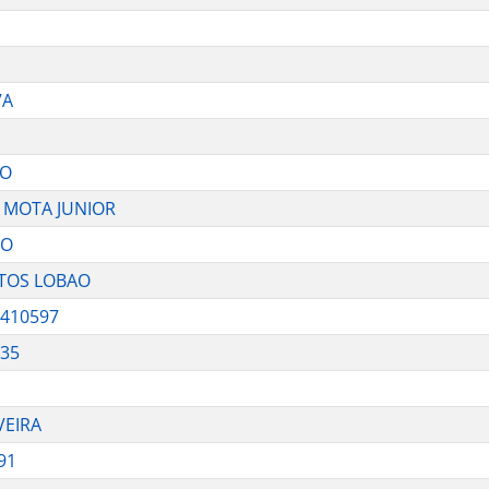
VA
NO
A MOTA JUNIOR
HO
NTOS LOBAO
9410597
535
VEIRA
91