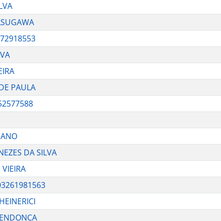
LVA
NASUGAWA
372918553
LVA
EIRA
 DE PAULA
52577588
LIANO
NEZES DA SILVA
 VIEIRA
03261981563
HEINERICI
 MENDONCA