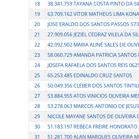
18
38.341.759 TAYANA COSTA PINTO DA SI
19
63.709.162 VITOR MATHEUS LIMA KO
20
JOSE ERALDO DOS SANTOS PASSOS 57
21
27.909.056 JEZIEL CEDRAZ VILELA DA SI
22
42.092.902 MARIA ALINE SALES DE OLIV
23
58.060.729 AMANDA PATRICIA SANTOS
24
JOSEFA RAFAELA DOS SANTOS REIS 062
25
65.253.485 EDINALDO CRUZ SANTOS
26
50.049.356 CLEBER DOS SANTOS TINTI
27
53.884.955 ATOS VINICIOS OLIVEIRA ME
28
53.278.063 MARCOS ANTONIO DE JESUS
29
NICOLE MAYANE SANTOS DE OLIVEIRA 
30
51.183.197 REBECA FREIRE HONORATO 
31
51.281.700 ALAN MARQUES OLIVEIRA