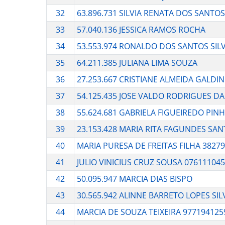
32
63.896.731 SILVIA RENATA DOS SANTOS
33
57.040.136 JESSICA RAMOS ROCHA
34
53.553.974 RONALDO DOS SANTOS SIL
35
64.211.385 JULIANA LIMA SOUZA
36
27.253.667 CRISTIANE ALMEIDA GALDI
37
54.125.435 JOSE VALDO RODRIGUES D
38
55.624.681 GABRIELA FIGUEIREDO PIN
39
23.153.428 MARIA RITA FAGUNDES SA
40
MARIA PURESA DE FREITAS FILHA 3827
41
JULIO VINICIUS CRUZ SOUSA 07611104
42
50.095.947 MARCIA DIAS BISPO
43
30.565.942 ALINNE BARRETO LOPES SIL
44
MARCIA DE SOUZA TEIXEIRA 977194125