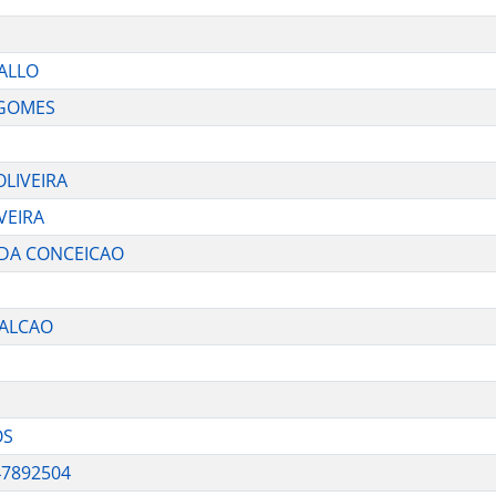
FALLO
 GOMES
OLIVEIRA
VEIRA
 DA CONCEICAO
FALCAO
OS
7892504