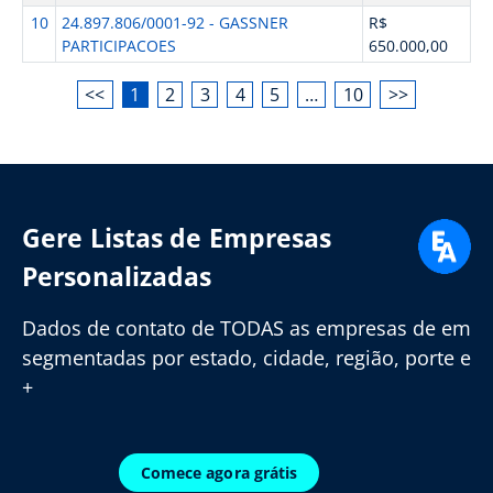
10
24.897.806/0001-92 - GASSNER
R$
PARTICIPACOES
650.000,00
<<
1
2
3
4
5
…
10
>>
Gere Listas de Empresas
Personalizadas
Dados de contato de TODAS as empresas de em
segmentadas por estado, cidade, região, porte e
+
Comece agora grátis