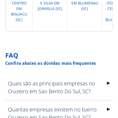
CENTRO
E SILVA EM
EM BLUMENAU
ITOUP
EM
JOINVILLE (SC)
(SC)
CENT
BIGUACU
E
(SC)
BLUM
(SC
FAQ
Confira abaixo as dúvidas mais frequentes
Quais são as principais empresas no
Cruzeiro em Sao Bento Do Sul, SC?
Quantas empresas existem no bairro
Cruzeiro em Sao Bento Do Sul, SC?