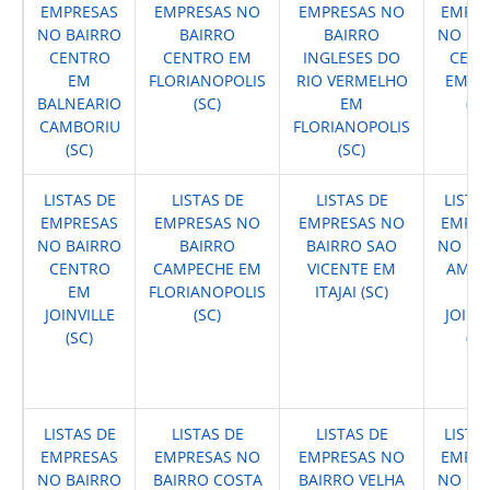
EMPRESAS
EMPRESAS NO
EMPRESAS NO
EMPRE
NO BAIRRO
BAIRRO
BAIRRO
NO BA
CENTRO
CENTRO EM
INGLESES DO
CENT
EM
FLORIANOPOLIS
RIO VERMELHO
EM IT
BALNEARIO
(SC)
EM
(SC
CAMBORIU
FLORIANOPOLIS
(SC)
(SC)
LISTAS DE
LISTAS DE
LISTAS DE
LISTA
EMPRESAS
EMPRESAS NO
EMPRESAS NO
EMPRE
NO BAIRRO
BAIRRO
BAIRRO SAO
NO BA
CENTRO
CAMPECHE EM
VICENTE EM
AMER
EM
FLORIANOPOLIS
ITAJAI (SC)
E
JOINVILLE
(SC)
JOINV
(SC)
(SC
LISTAS DE
LISTAS DE
LISTAS DE
LISTA
EMPRESAS
EMPRESAS NO
EMPRESAS NO
EMPRE
NO BAIRRO
BAIRRO COSTA
BAIRRO VELHA
NO BA