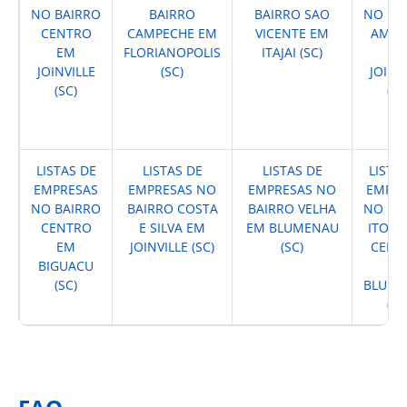
NO BAIRRO
BAIRRO
BAIRRO SAO
NO BA
CENTRO
CAMPECHE EM
VICENTE EM
AMER
EM
FLORIANOPOLIS
ITAJAI (SC)
E
JOINVILLE
(SC)
JOINV
(SC)
(SC
LISTAS DE
LISTAS DE
LISTAS DE
LISTA
EMPRESAS
EMPRESAS NO
EMPRESAS NO
EMPRE
NO BAIRRO
BAIRRO COSTA
BAIRRO VELHA
NO BA
CENTRO
E SILVA EM
EM BLUMENAU
ITOUP
EM
JOINVILLE (SC)
(SC)
CENT
BIGUACU
E
(SC)
BLUM
(SC