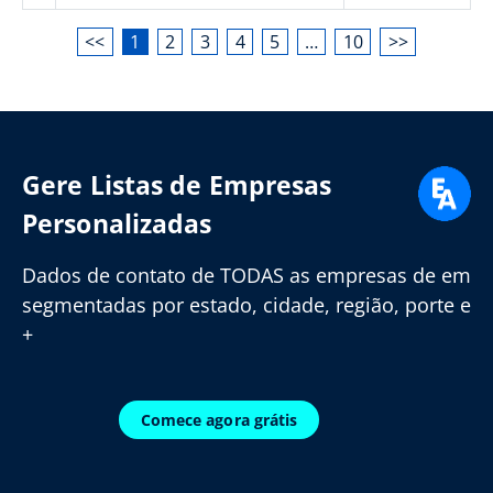
<<
1
2
3
4
5
…
10
>>
Gere Listas de Empresas
Personalizadas
Dados de contato de TODAS as empresas de em
segmentadas por estado, cidade, região, porte e
+
Comece agora grátis