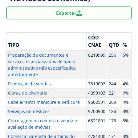
Exportar
CÓD
TIPO
CNAE
QTD
%
Preparação de documentos e
8219999
256
5%
serviços especializados de apoio
administrativo não especificados
anteriormente
Promoção de vendas
7319002
244
4%
Obras de alvenaria
4399103
221
4%
Cabeleireiros manicure e pedicure
9602501
209
4%
Serviços domésticos
9700500
184
3%
Corretagem na compra e venda e
6821801
173
3%
avaliação de imóveis
Comércio varejista de artigos do
4781400
171
3%