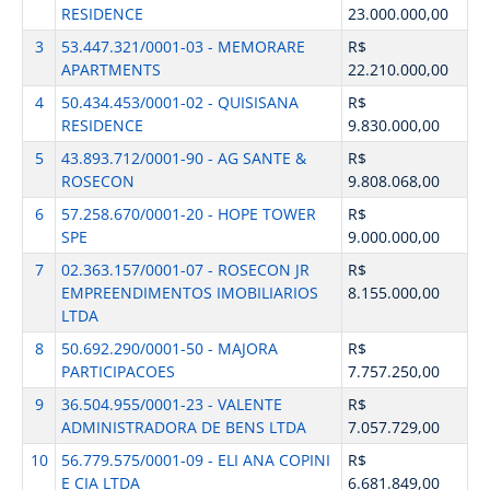
RESIDENCE
23.000.000,00
3
53.447.321/0001-03 - MEMORARE
R$
APARTMENTS
22.210.000,00
4
50.434.453/0001-02 - QUISISANA
R$
RESIDENCE
9.830.000,00
5
43.893.712/0001-90 - AG SANTE &
R$
ROSECON
9.808.068,00
6
57.258.670/0001-20 - HOPE TOWER
R$
SPE
9.000.000,00
7
02.363.157/0001-07 - ROSECON JR
R$
EMPREENDIMENTOS IMOBILIARIOS
8.155.000,00
LTDA
8
50.692.290/0001-50 - MAJORA
R$
PARTICIPACOES
7.757.250,00
9
36.504.955/0001-23 - VALENTE
R$
ADMINISTRADORA DE BENS LTDA
7.057.729,00
10
56.779.575/0001-09 - ELI ANA COPINI
R$
E CIA LTDA
6.681.849,00