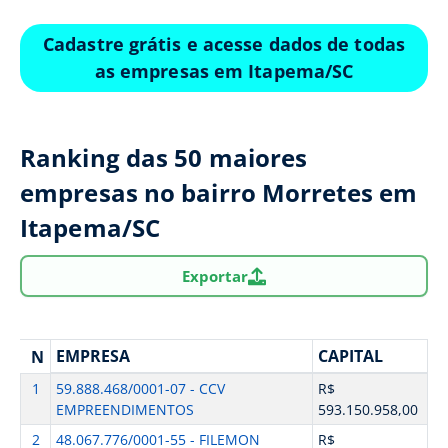
Cadastre grátis e acesse dados de todas
as empresas em Itapema/SC
Ranking das 50 maiores
empresas no bairro Morretes em
Itapema/SC
Exportar
EMPRESA
CAPITAL
N
1
59.888.468/0001-07 - CCV
R$
EMPREENDIMENTOS
593.150.958,00
2
48.067.776/0001-55 - FILEMON
R$