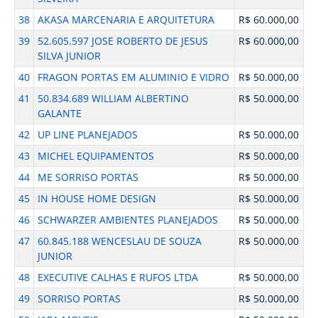
38
AKASA MARCENARIA E ARQUITETURA
R$ 60.000,00
39
52.605.597 JOSE ROBERTO DE JESUS
R$ 60.000,00
SILVA JUNIOR
40
FRAGON PORTAS EM ALUMINIO E VIDRO
R$ 50.000,00
41
50.834.689 WILLIAM ALBERTINO
R$ 50.000,00
GALANTE
42
UP LINE PLANEJADOS
R$ 50.000,00
43
MICHEL EQUIPAMENTOS
R$ 50.000,00
44
ME SORRISO PORTAS
R$ 50.000,00
45
IN HOUSE HOME DESIGN
R$ 50.000,00
46
SCHWARZER AMBIENTES PLANEJADOS
R$ 50.000,00
47
60.845.188 WENCESLAU DE SOUZA
R$ 50.000,00
JUNIOR
48
EXECUTIVE CALHAS E RUFOS LTDA
R$ 50.000,00
49
SORRISO PORTAS
R$ 50.000,00