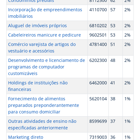
Condomínios prediais
8112500
62
2%
Incorporação de empreendimentos
4110700
57
2%
imobiliários
Aluguel de imóveis próprios
6810202
53
2%
Cabeleireiros manicure e pedicure
9602501
53
2%
Comércio varejista de artigos do
4781400
51
2%
vestuário e acessórios
Desenvolvimento e licenciamento de
6202300
48
2%
programas de computador
customizáveis
Holdings de instituições não
6462000
41
2%
financeiras
Fornecimento de alimentos
5620104
38
1%
preparados preponderantemente
para consumo domiciliar
Outras atividades de ensino não
8599699
37
1%
especificadas anteriormente
Marketing direto
7319003
36
1%