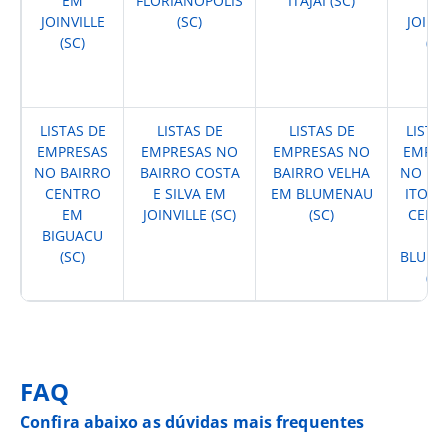
EM
FLORIANOPOLIS
ITAJAI (SC)
E
JOINVILLE
(SC)
JOINV
(SC)
(SC
LISTAS DE
LISTAS DE
LISTAS DE
LISTA
EMPRESAS
EMPRESAS NO
EMPRESAS NO
EMPRE
NO BAIRRO
BAIRRO COSTA
BAIRRO VELHA
NO BA
CENTRO
E SILVA EM
EM BLUMENAU
ITOUP
EM
JOINVILLE (SC)
(SC)
CENT
BIGUACU
E
(SC)
BLUM
(SC
FAQ
Confira abaixo as dúvidas mais frequentes