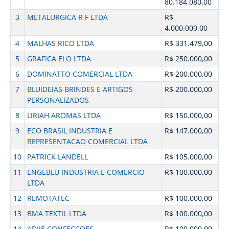
80.184.080,00
3
METALURGICA R F LTDA
R$
4.000.000,00
4
MALHAS RICO LTDA
R$ 331.479,00
5
GRAFICA ELO LTDA
R$ 250.000,00
6
DOMINATTO COMERCIAL LTDA
R$ 200.000,00
7
BLUIDEIAS BRINDES E ARTIGOS
R$ 200.000,00
PERSONALIZADOS
8
LIRIAH AROMAS LTDA
R$ 150.000,00
9
ECO BRASIL INDUSTRIA E
R$ 147.000,00
REPRESENTACAO COMERCIAL LTDA
10
PATRICK LANDELL
R$ 105.000,00
11
ENGEBLU INDUSTRIA E COMERCIO
R$ 100.000,00
LTDA
12
REMOTATEC
R$ 100.000,00
13
BMA TEXTIL LTDA
R$ 100.000,00
14
ADIJE CONFECCOES
R$ 100.000,00