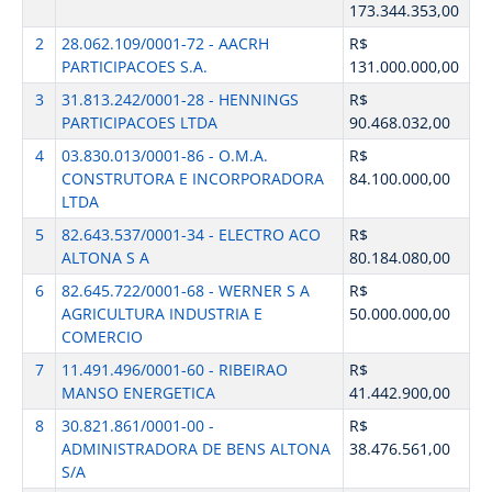
173.344.353,00
2
28.062.109/0001-72 - AACRH
R$
PARTICIPACOES S.A.
131.000.000,00
3
31.813.242/0001-28 - HENNINGS
R$
PARTICIPACOES LTDA
90.468.032,00
4
03.830.013/0001-86 - O.M.A.
R$
CONSTRUTORA E INCORPORADORA
84.100.000,00
LTDA
5
82.643.537/0001-34 - ELECTRO ACO
R$
ALTONA S A
80.184.080,00
6
82.645.722/0001-68 - WERNER S A
R$
AGRICULTURA INDUSTRIA E
50.000.000,00
COMERCIO
7
11.491.496/0001-60 - RIBEIRAO
R$
MANSO ENERGETICA
41.442.900,00
8
30.821.861/0001-00 -
R$
ADMINISTRADORA DE BENS ALTONA
38.476.561,00
S/A