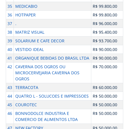
35
MEDICABIO
R$ 99.800,00
36
HOTPAPER
R$ 99.800,00
37
.
R$ 96.000,00
38
MATRIZ VISUAL
R$ 95.400,00
39
SOLARIUM E CAFE DECOR
R$ 93.700,00
40
VESTIDO IDEAL
R$ 90.000,00
41
ORGANIQUE BEBIDAS DO BRASIL LTDA
R$ 90.000,00
42
CAVERNA DOS OGROS OU
R$ 70.000,00
MICROCERVEJARIA CAVERNA DOS
OGROS
43
TERRACOTA
R$ 60.000,00
44
QUATRO L - SOLUCOES E IMPRESSOES
R$ 50.000,00
45
COUROTEC
R$ 50.000,00
46
BONNODOLCE INDUSTRIA E
R$ 50.000,00
COMERCIO DE ALIMENTOS LTDA
47
NEW FACTORY
R$ 50.000,00