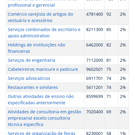
profissional e gerencial
Comércio varejista de artigos do
4781400
92
2%
vestuário e acessórios
Serviços combinados de escritório e
8211300
85
2%
apoio administrativo
Holdings de instituições não
6462000
82
2%
financeiras
Serviços de engenharia
7112000
81
2%
Cabeleireiros manicure e pedicure
9602501
75
2%
Serviços advocatícios
6911701
74
2%
Restaurantes e similares
5611201
74
2%
Outras atividades de ensino não
8599699
71
2%
especificadas anteriormente
Atividades de consultoria em gestão
7020400
69
2%
empresarial exceto consultoria
técnica específica
Serviços de organização de feiras
8230001
58
1%