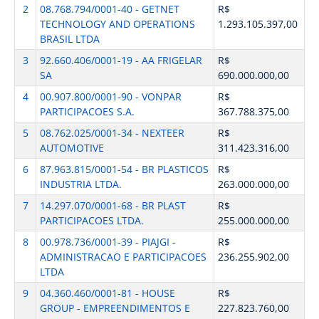
2
08.768.794/0001-40 - GETNET
R$
TECHNOLOGY AND OPERATIONS
1.293.105.397,00
BRASIL LTDA
3
92.660.406/0001-19 - AA FRIGELAR
R$
SA
690.000.000,00
4
00.907.800/0001-90 - VONPAR
R$
PARTICIPACOES S.A.
367.788.375,00
5
08.762.025/0001-34 - NEXTEER
R$
AUTOMOTIVE
311.423.316,00
6
87.963.815/0001-54 - BR PLASTICOS
R$
INDUSTRIA LTDA.
263.000.000,00
7
14.297.070/0001-68 - BR PLAST
R$
PARTICIPACOES LTDA.
255.000.000,00
8
00.978.736/0001-39 - PIAJGI -
R$
ADMINISTRACAO E PARTICIPACOES
236.255.902,00
LTDA
9
04.360.460/0001-81 - HOUSE
R$
GROUP - EMPREENDIMENTOS E
227.823.760,00