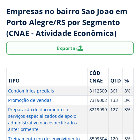
Empresas no bairro Sao Joao em
Porto Alegre/RS por Segmento
(CNAE - Atividade Econômica)
Exportar
CÓD
TIPO
CNAE
QTD
%
Condomínios prediais
8112500
361
8%
Promoção de vendas
7319002
133
3%
Preparação de documentos e
8219999
127
3%
serviços especializados de apoio
administrativo não especificados
anteriormente
Treinamento em desenvolvimento
8599604
120
3%