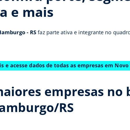
a e mais
Hamburgo - RS
faz parte ativa e integrante no quadr
tis e acesse dados de todas as empresas em Nov
aiores empresas no b
Hamburgo/RS