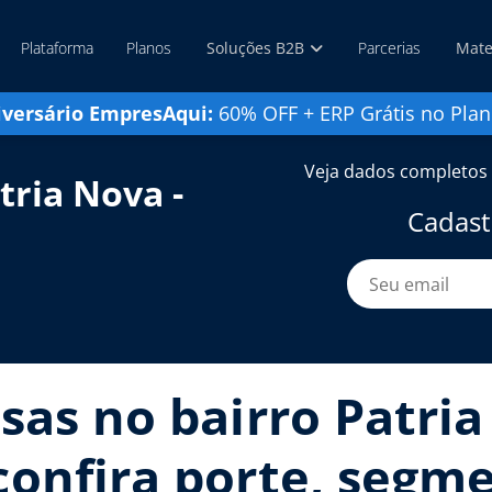
Plataforma
Planos
Soluções B2B
Parcerias
Mate
iversário EmpresAqui:
60% OFF + ERP Grátis no Plan
Veja dados completos 
tria Nova -
Cadast
sas no bairro Patri
onfira porte, segme