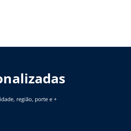
onalizadas
ade, região, porte e +