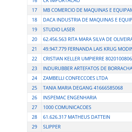
16
CK IMPORTACAO
17
MB COMERCIO DE MAQUINAS E EQUIPA
18
DACA INDUSTRIA DE MAQUINAS E EQU
19
STUDIO LASER
20
62.456.563 RITA MARA SILVA DE OLIVEIR
21
49.947.779 FERNANDA LAIS KRUG MOD
22
CRISTIAN KELLER UMPIERRE 802010080
23
INDURUBBER ARTEFATOS DE BORRACHA
24
ZAMBELLI CONFECCOES LTDA
25
TANIA MARIA DEGANG 41666585068
26
INSPEMAC ENGENHARIA
27
1000 COMUNICACOES
28
61.626.317 MATHEUS DATTEIN
29
SLIPPER