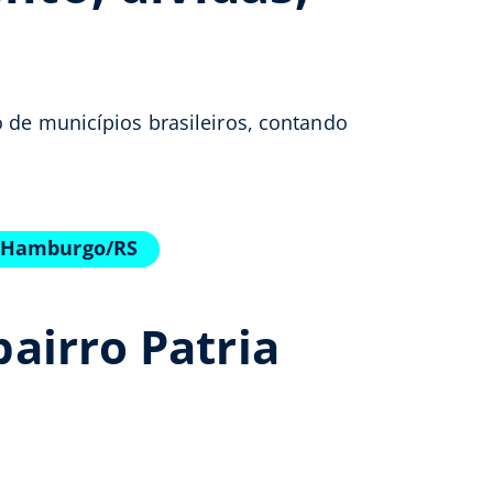
o de municípios brasileiros, contando
o Hamburgo/RS
airro Patria