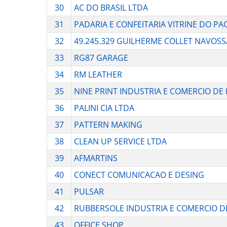
30
AC DO BRASIL LTDA
31
PADARIA E CONFEITARIA VITRINE DO PA
32
49.245.329 GUILHERME COLLET NAVOSS
33
RG87 GARAGE
34
RM LEATHER
35
NINE PRINT INDUSTRIA E COMERCIO D
36
PALINI CIA LTDA
37
PATTERN MAKING
38
CLEAN UP SERVICE LTDA
39
AFMARTINS
40
CONECT COMUNICACAO E DESING
41
PULSAR
42
RUBBERSOLE INDUSTRIA E COMERCIO D
43
OFFICE SHOP