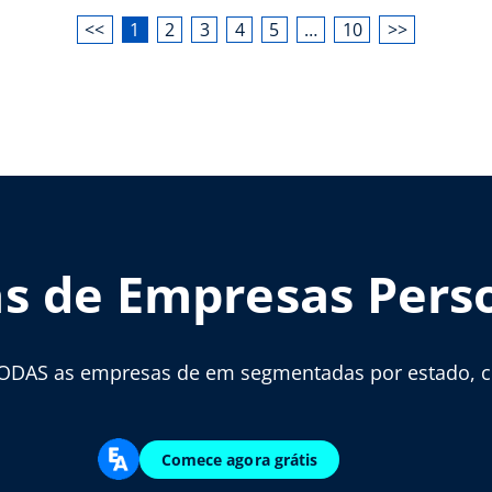
<<
1
2
3
4
5
…
10
>>
as de Empresas Pers
ODAS as empresas de em segmentadas por estado, cid
Comece agora grátis