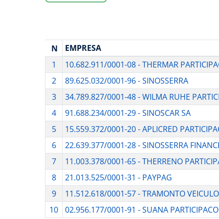
EMPRESA
N
1
10.682.911/0001-08 - THERMAR PARTICIP
2
89.625.032/0001-96 - SINOSSERRA
3
34.789.827/0001-48 - WILMA RUHE PARTI
4
91.688.234/0001-29 - SINOSCAR SA
5
15.559.372/0001-20 - APLICRED PARTICIP
6
22.639.377/0001-28 - SINOSSERRA FINAN
7
11.003.378/0001-65 - THERRENO PARTICI
8
21.013.525/0001-31 - PAYPAG
9
11.512.618/0001-57 - TRAMONTO VEICUL
10
02.956.177/0001-91 - SUANA PARTICIPAC