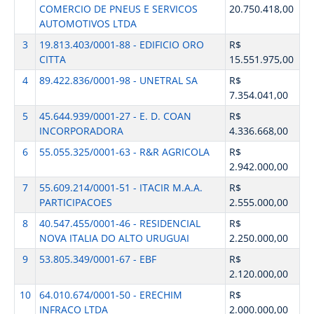
COMERCIO DE PNEUS E SERVICOS
20.750.418,00
AUTOMOTIVOS LTDA
3
19.813.403/0001-88 - EDIFICIO ORO
R$
CITTA
15.551.975,00
4
89.422.836/0001-98 - UNETRAL SA
R$
7.354.041,00
5
45.644.939/0001-27 - E. D. COAN
R$
INCORPORADORA
4.336.668,00
6
55.055.325/0001-63 - R&R AGRICOLA
R$
2.942.000,00
7
55.609.214/0001-51 - ITACIR M.A.A.
R$
PARTICIPACOES
2.555.000,00
8
40.547.455/0001-46 - RESIDENCIAL
R$
NOVA ITALIA DO ALTO URUGUAI
2.250.000,00
9
53.805.349/0001-67 - EBF
R$
2.120.000,00
10
64.010.674/0001-50 - ERECHIM
R$
INFRACO LTDA
2.000.000,00