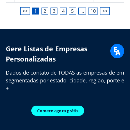
<<
1
2
3
4
5
…
10
>>
Gere Listas de Empresas
Personalizadas
Dados de contato de TODAS as empresas de em
segmentadas por estado, cidade, região, porte e
+
Comece agora grátis