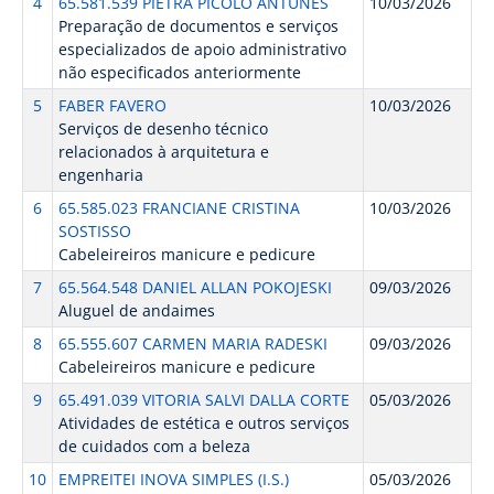
4
65.581.539 PIETRA PICOLO ANTUNES
10/03/2026
Preparação de documentos e serviços
especializados de apoio administrativo
não especificados anteriormente
5
FABER FAVERO
10/03/2026
Serviços de desenho técnico
relacionados à arquitetura e
engenharia
6
65.585.023 FRANCIANE CRISTINA
10/03/2026
SOSTISSO
Cabeleireiros manicure e pedicure
7
65.564.548 DANIEL ALLAN POKOJESKI
09/03/2026
Aluguel de andaimes
8
65.555.607 CARMEN MARIA RADESKI
09/03/2026
Cabeleireiros manicure e pedicure
9
65.491.039 VITORIA SALVI DALLA CORTE
05/03/2026
Atividades de estética e outros serviços
de cuidados com a beleza
10
EMPREITEI INOVA SIMPLES (I.S.)
05/03/2026