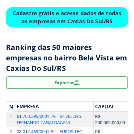
Cadastre grátis e acesse dados de todas
as empresas em Caxias Do Sul/RS
Ranking das 50 maiores
empresas no bairro Bela Vista em
Caxias Do Sul/RS
Exportar
EMPRESA
CAPITAL
N
1
61.763.395/0001-79 - 61.763.395
R$
FERNANDO TANAI DAGANI
200.000.000,00
2
08.012.469/0001-52 - EUROS TEC
R$