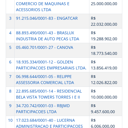
COMERCIO DE MAQUINAS E
25.000.000,00
ACESSORIOS LTDA
3
91.215.046/0001-83 - ENGATCAR
R$
22.032.000,00
4
88.893.490/0001-43 - BRASLUX
R$
INDUSTRIA DE AUTO PECAS LTDA
19.288.902,00
5
05.460.701/0001-27 - CANOVA
R$
18.773.540,00
6
18.935.334/0001-12 - GOLDEN
R$
PARTICIPACOES EMPRESARIAIS LTDA.
13.856.419,00
7
06.998.644/0001-05 - RELIPPE
R$
ASSESSORIA COMERCIAL LTDA
12.026.822,00
8
22.895.685/0001-14 - RESIDENCIAL
R$
BELA VISTA TOWERS TORRES I E II
10.000.000,00
9
34.720.742/0001-03 - RBJMD
R$
PARTICIPACOES LTDA
9.457.600,00
10
17.023.684/0001-40 - LUCERNA
R$
ADMINISTRACAO E PARTICIPACOES
6.006.000,00