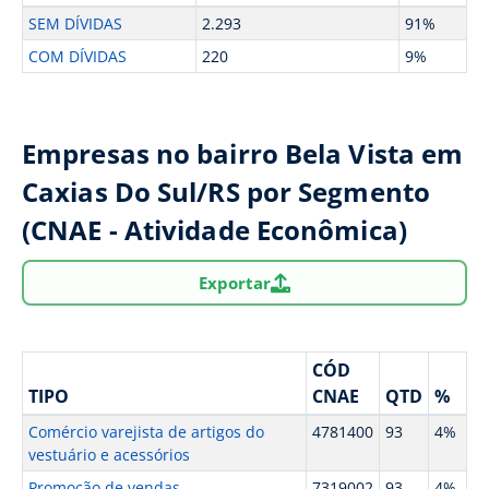
SEM DÍVIDAS
2.293
91%
COM DÍVIDAS
220
9%
Empresas no bairro Bela Vista em
Caxias Do Sul/RS por Segmento
(CNAE - Atividade Econômica)
Exportar
CÓD
TIPO
CNAE
QTD
%
Comércio varejista de artigos do
4781400
93
4%
vestuário e acessórios
Promoção de vendas
7319002
93
4%