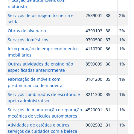
- locação de automóveis com
motorista
Serviços de usinagem torneiria e
2539001
38
2%
solda
Obras de alvenaria
4399103
38
2%
Serviços domésticos
9700500
37
1%
Incorporação de empreendimentos
4110700
36
1%
imobiliários
Outras atividades de ensino não
8599699
36
1%
especificadas anteriormente
Fabricação de móveis com
3101200
35
1%
predominância de madeira
Serviços combinados de escritório e
8211300
35
1%
apoio administrativo
Serviços de manutenção e reparação
4520001
31
1%
mecânica de veículos automotores
Atividades de estética e outros
9602502
31
1%
serviços de cuidados com a beleza