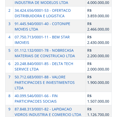
INDUSTRIA DE MODELOS LTDA
4.000.000,00
2
34.424.656/0001-53 - OFERTACO
R$
DISTRIBUIDORA E LOGISTICA
3.859.000,00
3
91.445.940/0001-40 - COTONIPE
R$
MOVEIS LTDA
2.466.000,00
4
07.750.713/0001-11 - BEM STAR
R$
IMOVEIS
2.430.000,00
5
01.112.132/0001-78 - NOBRECASA
R$
MATERIAIS DE CONSTRUCAO LTDA
2.200.000,00
6
20.248.840/0001-85 - DELTA TECH
R$
SERVICE LTDA
2.000.000,00
7
50.712.683/0001-88 - VALORE
R$
PARTICIPACOES E INVESTIMENTOS
1.900.000,00
LTDA
8
40.099.546/0001-66 - FIN
R$
PARTICIPACOES SOCIAIS
1.507.000,00
9
87.848.313/0001-82 - LAPIDACAO
R$
VIDROS INDUSTRIA E COMERCIO LTDA
1.126.700,00