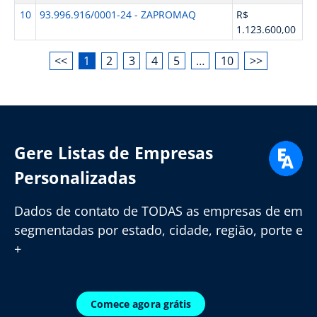
10
93.996.916/0001-24 - ZAPROMAQ
R$
1.123.600,00
<<
1
2
3
4
5
…
10
>>
Gere Listas de Empresas
Personalizadas
Dados de contato de TODAS as empresas de em
segmentadas por estado, cidade, região, porte e
+
Comece agora grátis