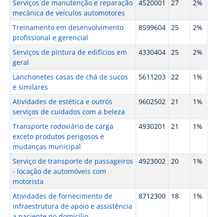
Serviços de manutenção e reparação
4520001
27
2%
mecânica de veículos automotores
Treinamento em desenvolvimento
8599604
25
2%
profissional e gerencial
Serviços de pintura de edifícios em
4330404
25
2%
geral
Lanchonetes casas de chá de sucos
5611203
22
1%
e similares
Atividades de estética e outros
9602502
21
1%
serviços de cuidados com a beleza
Transporte rodoviário de carga
4930201
21
1%
exceto produtos perigosos e
mudanças municipal
Serviço de transporte de passageiros
4923002
20
1%
- locação de automóveis com
motorista
Atividades de fornecimento de
8712300
18
1%
infraestrutura de apoio e assistência
a paciente no domicílio