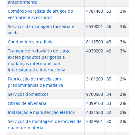
anteriormente
Comércio varejista de artigos do
4781400
53
3%
vestuário e acessórios
Serviços de usinagem torneiria e
2539001
46
3%
solda
Condomínios prediais
8112500
43
3%
Transporte rodoviário de carga
4930202
42
3%
exceto produtos perigosos e
mudanças intermunicipal
interestadual e internacional
Fabricação de móveis com
3101200
35
2%
predominância de madeira
Serviços domésticos
9700500
34
2%
Obras de alvenaria
4399103
33
2%
Instalação e manutenção elétrica
4321500
32
2%
Serviços de montagem de móveis de
3329501
30
2%
qualquer material