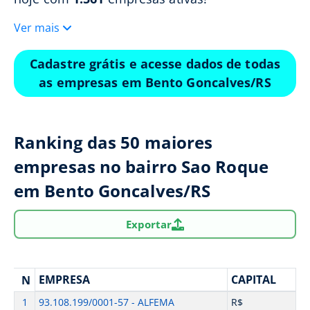
Ver mais
Cadastre grátis e acesse dados de todas
as empresas em Bento Goncalves/RS
Ranking das 50 maiores
empresas no bairro Sao Roque
em Bento Goncalves/RS
Exportar
EMPRESA
CAPITAL
N
1
93.108.199/0001-57 - ALFEMA
R$