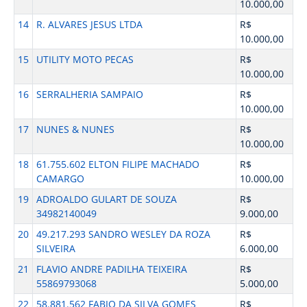
10.000,00
14
R. ALVARES JESUS LTDA
R$
10.000,00
15
UTILITY MOTO PECAS
R$
10.000,00
16
SERRALHERIA SAMPAIO
R$
10.000,00
17
NUNES & NUNES
R$
10.000,00
18
61.755.602 ELTON FILIPE MACHADO
R$
CAMARGO
10.000,00
19
ADROALDO GULART DE SOUZA
R$
34982140049
9.000,00
20
49.217.293 SANDRO WESLEY DA ROZA
R$
SILVEIRA
6.000,00
21
FLAVIO ANDRE PADILHA TEIXEIRA
R$
55869793068
5.000,00
22
58.881.562 FABIO DA SILVA GOMES
R$