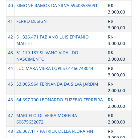
40
SIMONE RAMOS DA SILVA 59403535091
R$
3.000,00
41
FERRO DESIGN
R$
3.000,00
42
51.326.471 FABIANO LUIS EPIFANIO
R$
MALLET
3.000,00
43
51.119.187 SILVANO VIDAL DO
R$
NASCIMENTO
3.000,00
44
LUCIMARA VIERA LOPES 01466748044
R$
3.000,00
45
53.005.964 FERNANDA DA SILVA JARDIM
R$
2.000,00
46
64.697.700 LEONARDO EUZEBIO FERREIRA
R$
2.000,00
47
MARCELO OLIVEIRA MOREIRA
R$
60675632072
2.000,00
48
26.367.117 PATRICK DELLA FLORA FIN
R$
2.000,00