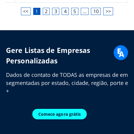
<<
1
2
3
4
5
…
10
>>
Gere Listas de Empresas
Personalizadas
Dados de contato de TODAS as empresas de em
segmentadas por estado, cidade, região, porte e
+
Comece agora grátis