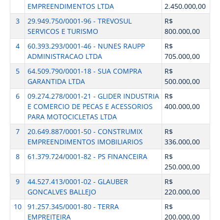
EMPREENDIMENTOS LTDA
2.450.000,00
3
29.949.750/0001-96 - TREVOSUL
R$
SERVICOS E TURISMO
800.000,00
4
60.393.293/0001-46 - NUNES RAUPP
R$
ADMINISTRACAO LTDA
705.000,00
5
64.509.790/0001-18 - SUA COMPRA
R$
GARANTIDA LTDA
500.000,00
6
09.274.278/0001-21 - GLIDER INDUSTRIA
R$
E COMERCIO DE PECAS E ACESSORIOS
400.000,00
PARA MOTOCICLETAS LTDA
7
20.649.887/0001-50 - CONSTRUMIX
R$
EMPREENDIMENTOS IMOBILIARIOS
336.000,00
8
61.379.724/0001-82 - PS FINANCEIRA
R$
250.000,00
9
44.527.413/0001-02 - GLAUBER
R$
GONCALVES BALLEJO
220.000,00
10
91.257.345/0001-80 - TERRA
R$
EMPREITEIRA
200.000,00