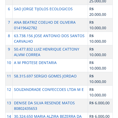
25.000,00
6
SAO JORGE TIJOLOS ECOLOGICOS
R$
20.000,00
7
ANA BEATRIZ COELHO DE OLIVEIRA
R$
01419642782
10.000,00
8
63.738.156 JOSE ANTONIO DOS SANTOS
R$
CARVALHO
10.000,00
9
50.477.832 LUIZ HENRIQUE CATTONY
R$
ALVIM CORREA
10.000,00
10
A M PROTESE DENTARIA
R$
10.000,00
11
58.315.697 SERGIO GOMES JORDAO
R$
10.000,00
12
SOUZANDRADE CONFECCOES LTDA M E
R$
10.000,00
13
DENISE DA SILVA RESENDE MATOS
R$ 6.000,00
80802435653
14
30.324.650 MARIA ALZIRA BEZERRA DA
R$ 6.000,00