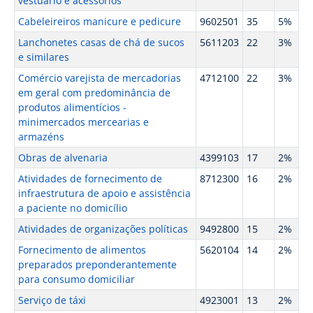
vestuário e acessórios
Cabeleireiros manicure e pedicure
9602501
35
5%
Lanchonetes casas de chá de sucos
5611203
22
3%
e similares
Comércio varejista de mercadorias
4712100
22
3%
em geral com predominância de
produtos alimentícios -
minimercados mercearias e
armazéns
Obras de alvenaria
4399103
17
2%
Atividades de fornecimento de
8712300
16
2%
infraestrutura de apoio e assistência
a paciente no domicílio
Atividades de organizações políticas
9492800
15
2%
Fornecimento de alimentos
5620104
14
2%
preparados preponderantemente
para consumo domiciliar
Serviço de táxi
4923001
13
2%