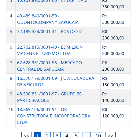
3
10.909.892/0001-00 - CHECK TEAM
R$
350.000,00
4
49.489.840/0001-59 -
R$
ODONTOCOMPANY SAPUCAIA
300.000,00
5
32.189.334/0001-41 - POSTO 3D
R$
200.000,00
6
22.762.815/0001-40 - EDMILSON
R$
VIAGENS E TURISMO LTDA
200.000,00
7
62.628.931/0001-96 - MERCADO
R$
CENTRAL DE SAPUCAIA
200.000,00
8
16.370.179/0001-09 - J C A LOCADORA
R$
DE VEICULOS
150.000,00
9
48.590.831/0001-97 - GRUPO 3D
R$
PARTICIPACOES
140.000,00
10
18.869.106/0001-91 - OR
R$
CONSTRUTORA E INCORPORADORA
120.000,00
LTDA
<<
1
2
3
4
5
…
10
>>