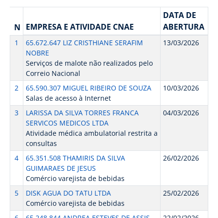
DATA DE
EMPRESA E ATIVIDADE CNAE
ABERTURA
N
1
65.672.647 LIZ CRISTHIANE SERAFIM
13/03/2026
NOBRE
Serviços de malote não realizados pelo
Correio Nacional
2
65.590.307 MIGUEL RIBEIRO DE SOUZA
10/03/2026
Salas de acesso à Internet
3
LARISSA DA SILVA TORRES FRANCA
04/03/2026
SERVICOS MEDICOS LTDA
Atividade médica ambulatorial restrita a
consultas
4
65.351.508 THAMIRIS DA SILVA
26/02/2026
GUIMARAES DE JESUS
Comércio varejista de bebidas
5
DISK AGUA DO TATU LTDA
25/02/2026
Comércio varejista de bebidas
6
65.248.844 ANDREA ESTEVES DE ASSIS
22/02/2026