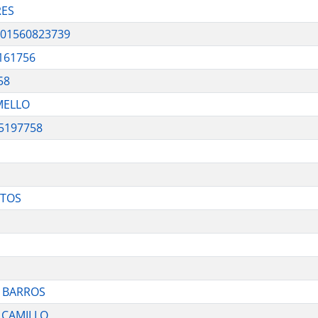
RES
 01560823739
161756
58
MELLO
5197758
NTOS
S BARROS
 CAMILLO