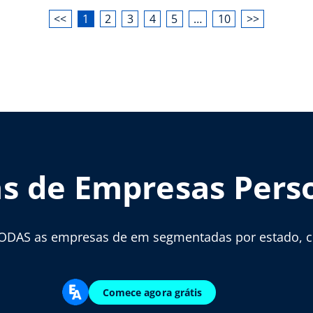
<<
1
2
3
4
5
…
10
>>
as de Empresas Pers
ODAS as empresas de em segmentadas por estado, cid
Comece agora grátis