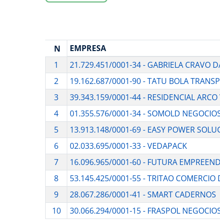
EMPRESA
N
1
21.729.451/0001-34 - GABRIELA CRAVO D
2
19.162.687/0001-90 - TATU BOLA TRANS
3
39.343.159/0001-44 - RESIDENCIAL AR
4
01.355.576/0001-34 - SOMOLD NEGOCIO
5
13.913.148/0001-69 - EASY POWER SOLU
6
02.033.695/0001-33 - VEDAPACK
7
16.096.965/0001-60 - FUTURA EMPREEN
8
53.145.425/0001-55 - TRITAO COMERCIO
9
28.067.286/0001-41 - SMART CADERNOS
10
30.066.294/0001-15 - FRASPOL NEGOCIO