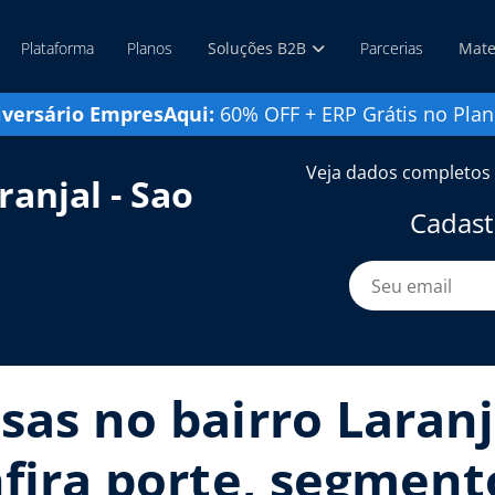
Plataforma
Planos
Soluções B2B
Parcerias
Mate
iversário EmpresAqui:
60% OFF + ERP Grátis no Plan
Veja dados completos 
anjal - Sao
Cadast
sas no bairro Laranj
nfira porte, segmento