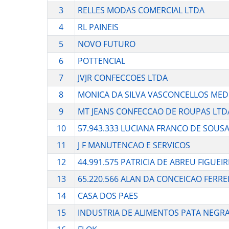
3
RELLES MODAS COMERCIAL LTDA
4
RL PAINEIS
5
NOVO FUTURO
6
POTTENCIAL
7
JVJR CONFECCOES LTDA
8
MONICA DA SILVA VASCONCELLOS MED
9
MT JEANS CONFECCAO DE ROUPAS LTD
10
57.943.333 LUCIANA FRANCO DE SOUS
11
J F MANUTENCAO E SERVICOS
12
44.991.575 PATRICIA DE ABREU FIGUEI
13
65.220.566 ALAN DA CONCEICAO FERRE
14
CASA DOS PAES
15
INDUSTRIA DE ALIMENTOS PATA NEGRA