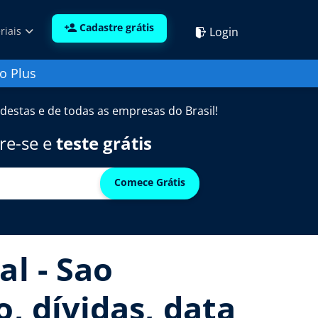
Cadastre grátis
Login
riais
o Plus
destas e de todas as empresas do Brasil!
re-se e
teste grátis
Comece Grátis
al - Sao
, dívidas, data