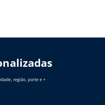
onalizadas
ade, região, porte e +