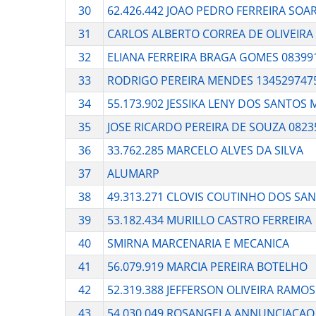
30
62.426.442 JOAO PEDRO FERREIRA SOA
31
CARLOS ALBERTO CORREA DE OLIVEIRA
32
ELIANA FERREIRA BRAGA GOMES 08399
33
RODRIGO PEREIRA MENDES 134529747
34
55.173.902 JESSIKA LENY DOS SANTOS 
35
JOSE RICARDO PEREIRA DE SOUZA 0823
36
33.762.285 MARCELO ALVES DA SILVA
37
ALUMARP
38
49.313.271 CLOVIS COUTINHO DOS SA
39
53.182.434 MURILLO CASTRO FERREIRA
40
SMIRNA MARCENARIA E MECANICA
41
56.079.919 MARCIA PEREIRA BOTELHO
42
52.319.388 JEFFERSON OLIVEIRA RAMO
43
54.030.049 ROSANGELA ANNUNCIACAO