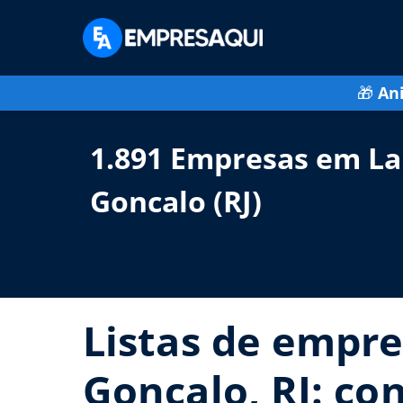
🎁
An
1.891 Empresas em Lar
Goncalo (RJ)
Listas de empre
Goncalo, RJ: co