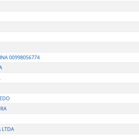
INA 00998056774
A
A
REDO
IRA
 LTDA