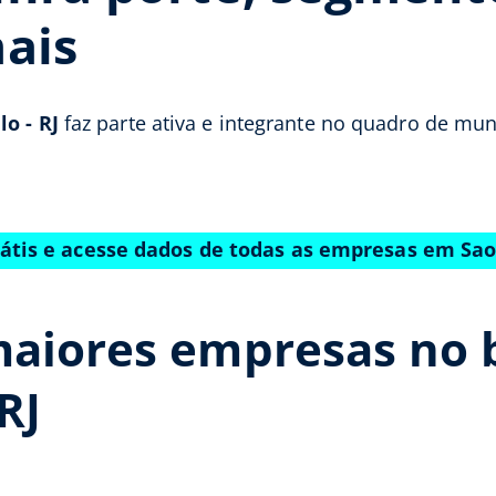
ais
o - RJ
faz parte ativa e integrante no quadro de mun
rátis e acesse dados de todas as empresas em Sao
aiores empresas no b
RJ