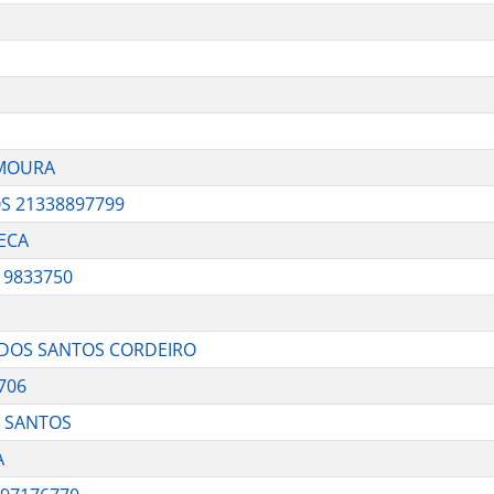
 MOURA
S 21338897799
ECA
19833750
O DOS SANTOS CORDEIRO
706
S SANTOS
A