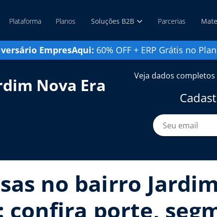
Plataforma
Planos
Soluções B2B
Parcerias
Mate
iversário EmpresAqui:
60% OFF + ERP Grátis no Plan
Veja dados completos 
rdim Nova Era
Cadast
sas no bairro Jardim
: confira porte, seg