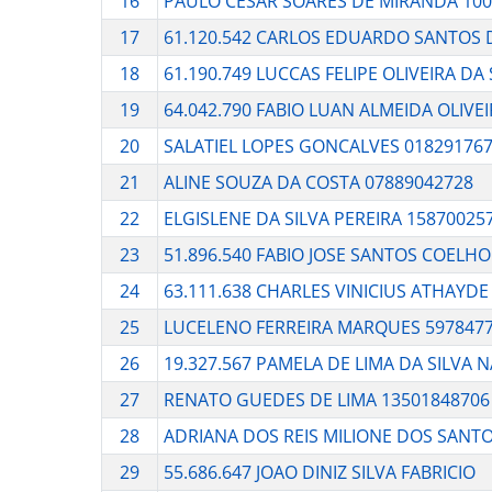
16
PAULO CESAR SOARES DE MIRANDA 100
17
61.120.542 CARLOS EDUARDO SANTOS D
18
61.190.749 LUCCAS FELIPE OLIVEIRA DA 
19
64.042.790 FABIO LUAN ALMEIDA OLIVE
20
SALATIEL LOPES GONCALVES 01829176
21
ALINE SOUZA DA COSTA 07889042728
22
ELGISLENE DA SILVA PEREIRA 15870025
23
51.896.540 FABIO JOSE SANTOS COELHO
24
63.111.638 CHARLES VINICIUS ATHAYDE
25
LUCELENO FERREIRA MARQUES 597847
26
19.327.567 PAMELA DE LIMA DA SILVA
27
RENATO GUEDES DE LIMA 13501848706
28
ADRIANA DOS REIS MILIONE DOS SANTO
29
55.686.647 JOAO DINIZ SILVA FABRICIO