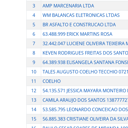
3
AMP MARCENARIA LTDA
4
WM BALANCAS ELETRONICAS LTDAS
5
BR ASFALTO E CONSTRUCAO LTDA
6
63.488.999 ERICK MARTINS ROSA
7
32.442.047 LUCIENE OLIVEIRA TEIXEIRA
8
KEVEN RODRIGUES FREITAS DOS SANTO
9
64.389.938 ELISANGELA SANTANA FONS
10
TALES AUGUSTO COELHO TECCHIO 072
11
COELHO
12
54.135.571 JESSICA MAYARA MONTEIR
13
CAMILA ARAUJO DOS SANTOS 13877772
14
53.585.795 LEONARDO CONCEICAO DO
15
56.885.383 CRISTIANE OLIVEIRA DA SILV