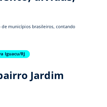
o de municípios brasileiros, contando
va Iguacu/RJ
airro Jardim