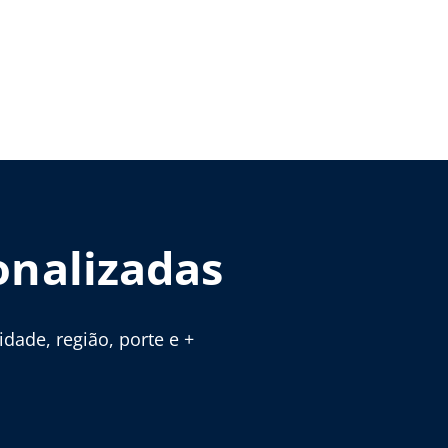
onalizadas
ade, região, porte e +