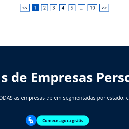
<<
1
2
3
4
5
…
10
>>
as de Empresas Pers
ODAS as empresas de em segmentadas por estado, cid
Comece agora grátis