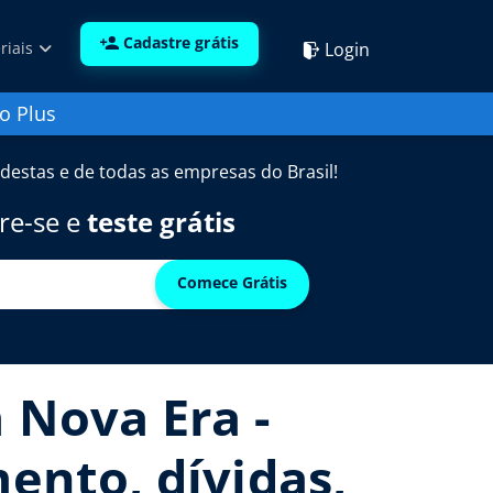
Cadastre grátis
Login
riais
o Plus
destas e de todas as empresas do Brasil!
re-se e
teste grátis
Comece Grátis
 Nova Era -
mento, dívidas,