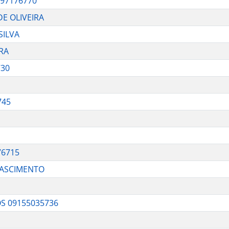
97176770
E OLIVEIRA
SILVA
IRA
730
745
76715
 NASCIMENTO
S 09155035736