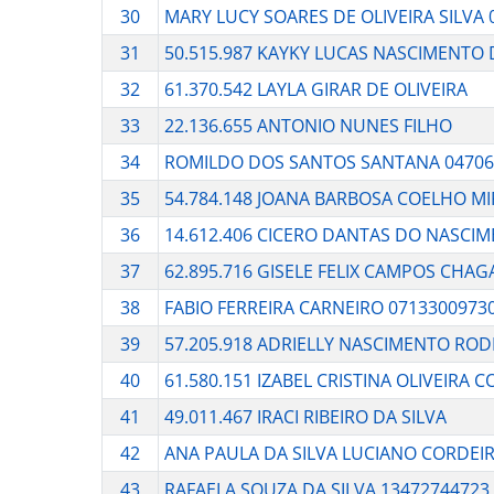
30
MARY LUCY SOARES DE OLIVEIRA SILVA 
31
50.515.987 KAYKY LUCAS NASCIMENTO 
32
61.370.542 LAYLA GIRAR DE OLIVEIRA
33
22.136.655 ANTONIO NUNES FILHO
34
ROMILDO DOS SANTOS SANTANA 04706
35
54.784.148 JOANA BARBOSA COELHO M
36
14.612.406 CICERO DANTAS DO NASCI
37
62.895.716 GISELE FELIX CAMPOS CHAG
38
FABIO FERREIRA CARNEIRO 0713300973
39
57.205.918 ADRIELLY NASCIMENTO RO
40
61.580.151 IZABEL CRISTINA OLIVEIRA 
41
49.011.467 IRACI RIBEIRO DA SILVA
42
ANA PAULA DA SILVA LUCIANO CORDEI
43
RAFAELA SOUZA DA SILVA 13472744723