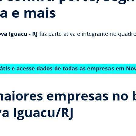
a e mais
va Iguacu - RJ
faz parte ativa e integrante no quadr
átis e acesse dados de todas as empresas em No
maiores empresas no b
a Iguacu/RJ