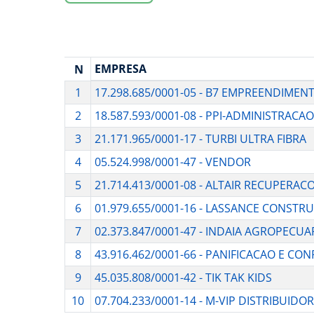
EMPRESA
N
1
17.298.685/0001-05 - B7 EMPREENDIMEN
2
18.587.593/0001-08 - PPI-ADMINISTRACA
3
21.171.965/0001-17 - TURBI ULTRA FIBRA
4
05.524.998/0001-47 - VENDOR
5
21.714.413/0001-08 - ALTAIR RECUPERAC
6
01.979.655/0001-16 - LASSANCE CONSTRU
7
02.373.847/0001-47 - INDAIA AGROPECUA
8
43.916.462/0001-66 - PANIFICACAO E C
9
45.035.808/0001-42 - TIK TAK KIDS
10
07.704.233/0001-14 - M-VIP DISTRIBUIDO