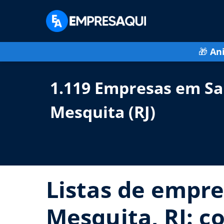
🎁
An
1.119 Empresas em San
Mesquita (RJ)
Listas de empres
Mesquita, RJ: c