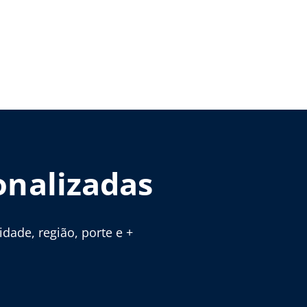
onalizadas
ade, região, porte e +