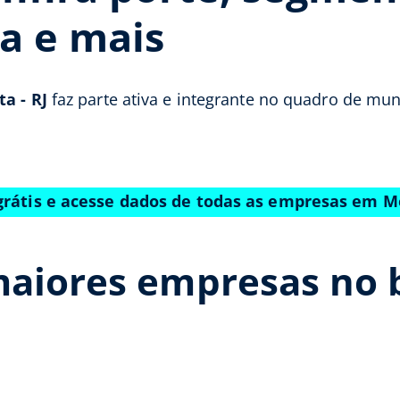
a e mais
a - RJ
faz parte ativa e integrante no quadro de mun
grátis e acesse dados de todas as empresas em M
aiores empresas no b