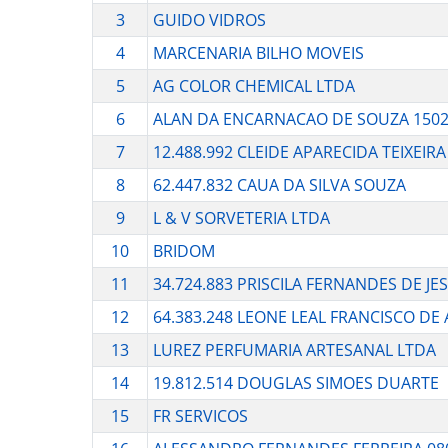
3
GUIDO VIDROS
4
MARCENARIA BILHO MOVEIS
5
AG COLOR CHEMICAL LTDA
6
ALAN DA ENCARNACAO DE SOUZA 1502
7
12.488.992 CLEIDE APARECIDA TEIXEIRA
8
62.447.832 CAUA DA SILVA SOUZA
9
L & V SORVETERIA LTDA
10
BRIDOM
11
34.724.883 PRISCILA FERNANDES DE JE
12
64.383.248 LEONE LEAL FRANCISCO DE
13
LUREZ PERFUMARIA ARTESANAL LTDA
14
19.812.514 DOUGLAS SIMOES DUARTE
15
FR SERVICOS