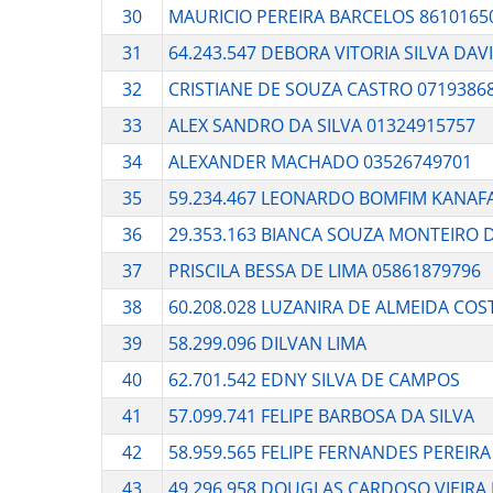
30
MAURICIO PEREIRA BARCELOS 8610165
31
64.243.547 DEBORA VITORIA SILVA DAV
32
CRISTIANE DE SOUZA CASTRO 0719386
33
ALEX SANDRO DA SILVA 01324915757
34
ALEXANDER MACHADO 03526749701
35
59.234.467 LEONARDO BOMFIM KANAF
36
29.353.163 BIANCA SOUZA MONTEIRO 
37
PRISCILA BESSA DE LIMA 05861879796
38
60.208.028 LUZANIRA DE ALMEIDA COS
39
58.299.096 DILVAN LIMA
40
62.701.542 EDNY SILVA DE CAMPOS
41
57.099.741 FELIPE BARBOSA DA SILVA
42
58.959.565 FELIPE FERNANDES PEREIRA
43
49.296.958 DOUGLAS CARDOSO VIEIRA 