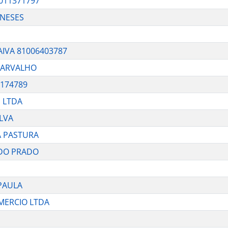
011371797
ENESES
IVA 81006403787
 CARVALHO
174789
 LTDA
LVA
A PASTURA
 DO PRADO
 PAULA
MERCIO LTDA