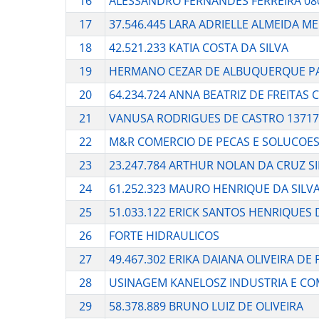
16
ALESSANDRO FERNANDES FERREIRA 08
17
37.546.445 LARA ADRIELLE ALMEIDA M
18
42.521.233 KATIA COSTA DA SILVA
19
HERMANO CEZAR DE ALBUQUERQUE PA
20
64.234.724 ANNA BEATRIZ DE FREITAS
21
VANUSA RODRIGUES DE CASTRO 13717
22
M&R COMERCIO DE PECAS E SOLUCOES
23
23.247.784 ARTHUR NOLAN DA CRUZ SI
24
61.252.323 MAURO HENRIQUE DA SILV
25
51.033.122 ERICK SANTOS HENRIQUES
26
FORTE HIDRAULICOS
27
49.467.302 ERIKA DAIANA OLIVEIRA DE
28
USINAGEM KANELOSZ INDUSTRIA E CO
29
58.378.889 BRUNO LUIZ DE OLIVEIRA