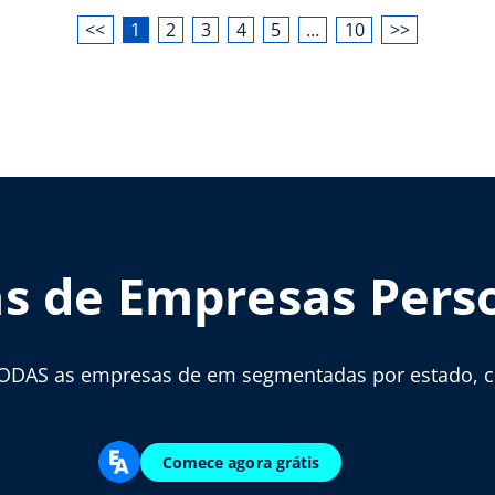
<<
1
2
3
4
5
…
10
>>
as de Empresas Pers
ODAS as empresas de em segmentadas por estado, cid
Comece agora grátis