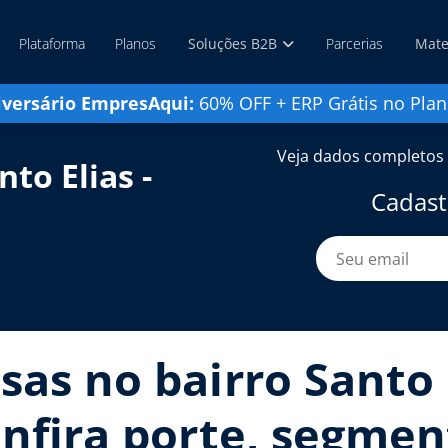
Plataforma
Planos
Soluções B2B
Parcerias
Mate
iversário EmpresAqui:
60% OFF + ERP Grátis no Plan
Veja dados completos 
to Elias -
Cadast
as no bairro Santo E
onfira porte, segment