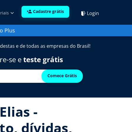
Cadastre grátis
Login
riais
o Plus
destas e de todas as empresas do Brasil!
re-se e
teste grátis
Comece Grátis
lias -
o, dívidas,