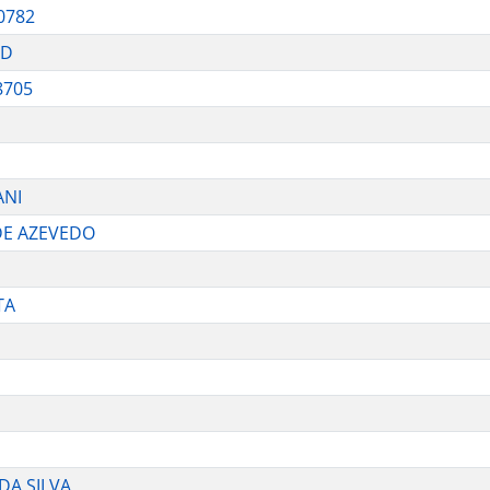
0782
ID
8705
ANI
DE AZEVEDO
TA
DA SILVA