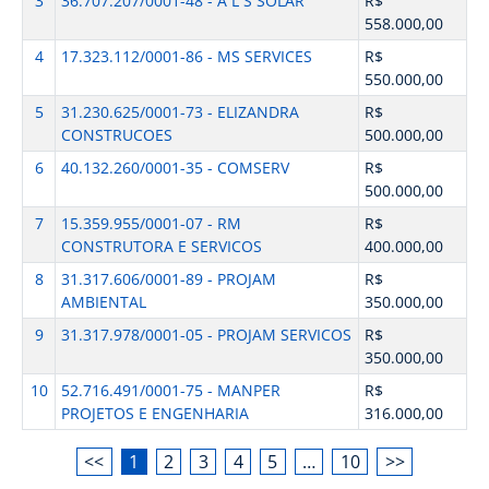
3
36.707.207/0001-48 - A L S SOLAR
R$
558.000,00
4
17.323.112/0001-86 - MS SERVICES
R$
550.000,00
5
31.230.625/0001-73 - ELIZANDRA
R$
CONSTRUCOES
500.000,00
6
40.132.260/0001-35 - COMSERV
R$
500.000,00
7
15.359.955/0001-07 - RM
R$
CONSTRUTORA E SERVICOS
400.000,00
8
31.317.606/0001-89 - PROJAM
R$
AMBIENTAL
350.000,00
9
31.317.978/0001-05 - PROJAM SERVICOS
R$
350.000,00
10
52.716.491/0001-75 - MANPER
R$
PROJETOS E ENGENHARIA
316.000,00
<<
1
2
3
4
5
…
10
>>