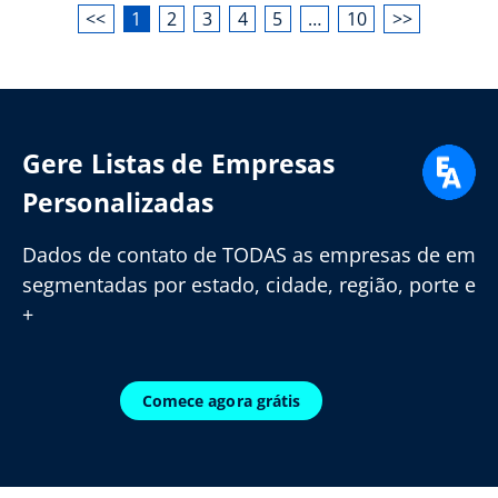
<<
1
2
3
4
5
…
10
>>
Gere Listas de Empresas
Personalizadas
Dados de contato de TODAS as empresas de em
segmentadas por estado, cidade, região, porte e
+
Comece agora grátis