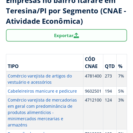
Empresas no bairro Itarare em
Teresina/PI por Segmento (CNAE -
Atividade Econômica)
Exportar
CÓD
TIPO
CNAE
QTD
%
Comércio varejista de artigos do
4781400
273
7%
vestuário e acessórios
Cabeleireiros manicure e pedicure
9602501
194
5%
Comércio varejista de mercadorias
4712100
124
3%
em geral com predominância de
produtos alimentícios -
minimercados mercearias e
armazéns