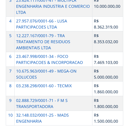
3
23.624.117/0001-41 - MULTIPLA
R$
ENGENHARIA INDUSTRIA E COMERCIO
10.000.000,00
LTDA
4
27.957.076/0001-66 - LUSA
R$
PARTICIPACOES LTDA
8.362.319,00
5
12.227.167/0001-79 - TRA
R$
TRATAMENTO DE RESIDUOS
8.353.032,00
AMBIENTAIS LTDA
6
23.467.998/0001-34 - FOCO
R$
PARTICIPACOES & INCORPORACAO
7.469.103,00
7
10.675.963/0001-49 - MEGA-ON
R$
SOLUCOES
5.000.000,00
8
03.238.298/0001-60 - TECMIX
R$
1.860.000,00
9
02.888.729/0001-71 - F M S
R$
TRANSPORTADORA
1.800.000,00
10
32.148.032/0001-25 - MADS
R$
ENGENHARIA
1.500.000,00