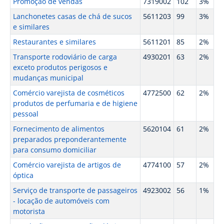
Promoção de vendas
7319002
102
3%
Lanchonetes casas de chá de sucos
5611203
99
3%
e similares
Restaurantes e similares
5611201
85
2%
Transporte rodoviário de carga
4930201
63
2%
exceto produtos perigosos e
mudanças municipal
Comércio varejista de cosméticos
4772500
62
2%
produtos de perfumaria e de higiene
pessoal
Fornecimento de alimentos
5620104
61
2%
preparados preponderantemente
para consumo domiciliar
Comércio varejista de artigos de
4774100
57
2%
óptica
Serviço de transporte de passageiros
4923002
56
1%
- locação de automóveis com
motorista