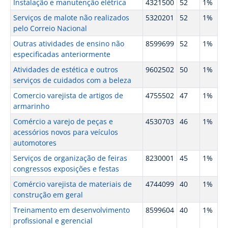
Instalação e manutenção elétrica
4321500
52
1%
Serviços de malote não realizados
5320201
52
1%
pelo Correio Nacional
Outras atividades de ensino não
8599699
52
1%
especificadas anteriormente
Atividades de estética e outros
9602502
50
1%
serviços de cuidados com a beleza
Comercio varejista de artigos de
4755502
47
1%
armarinho
Comércio a varejo de peças e
4530703
46
1%
acessórios novos para veículos
automotores
Serviços de organização de feiras
8230001
45
1%
congressos exposições e festas
Comércio varejista de materiais de
4744099
40
1%
construção em geral
Treinamento em desenvolvimento
8599604
40
1%
profissional e gerencial