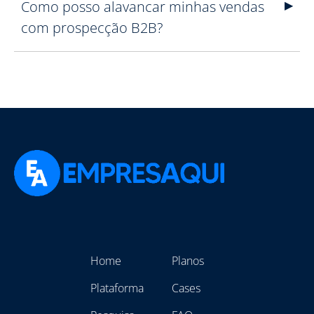
Como posso alavancar minhas vendas
com prospecção B2B?
Home
Planos
Plataforma
Cases