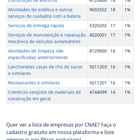
Construção de edifícios
4120400
18
1%
Atividades de estética e outros
9602502
18
1%
serviços de cuidados com a beleza
Serviços de entrega rápida
5320202
17
1%
Serviços de manutenção e reparação
4520001
17
1%
mecânica de veículos automotores
Atividades de limpeza não
8129000
16
1%
especificadas anteriormente
Lanchonetes casas de chá de sucos
5611203
16
1%
e similares
Restaurantes e similares
5611201
16
1%
Comércio varejista de materiais de
4744099
14
1%
construção em geral
Quer ver a lista de empresas por CNAE? Faça o
cadastro gratuito em nossa plataforma e liste
empresas por filtros exclusivos!