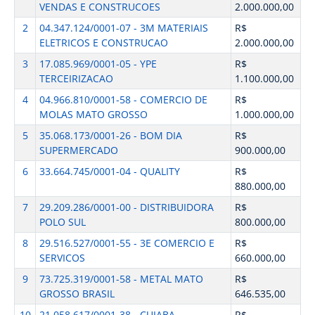
VENDAS E CONSTRUCOES
2.000.000,00
2
04.347.124/0001-07 - 3M MATERIAIS
R$
ELETRICOS E CONSTRUCAO
2.000.000,00
3
17.085.969/0001-05 - YPE
R$
TERCEIRIZACAO
1.100.000,00
4
04.966.810/0001-58 - COMERCIO DE
R$
MOLAS MATO GROSSO
1.000.000,00
5
35.068.173/0001-26 - BOM DIA
R$
SUPERMERCADO
900.000,00
6
33.664.745/0001-04 - QUALITY
R$
880.000,00
7
29.209.286/0001-00 - DISTRIBUIDORA
R$
POLO SUL
800.000,00
8
29.516.527/0001-55 - 3E COMERCIO E
R$
SERVICOS
660.000,00
9
73.725.319/0001-58 - METAL MATO
R$
GROSSO BRASIL
646.535,00
10
21.058.617/0001-38 - CUIABA
R$