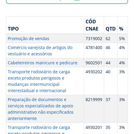
CÓD
TIPO
CNAE
QTD
%
Promoção de vendas
7319002
62
5%
Comércio varejista de artigos do
4781400
46
4%
vestuário e acessórios
Cabeleireiros manicure e pedicure
9602501
44
4%
Transporte rodoviário de carga
4930202
40
3%
exceto produtos perigosos e
mudanças intermunicipal
interestadual e internacional
Preparação de documentos e
8219999
37
3%
serviços especializados de apoio
administrativo não especificados
anteriormente
Transporte rodoviário de carga
4930201
35
3%
exceto produtos perigosos e