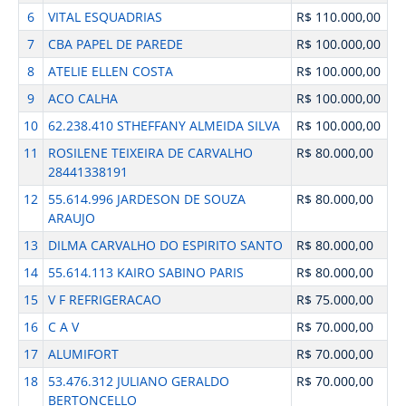
6
VITAL ESQUADRIAS
R$ 110.000,00
7
CBA PAPEL DE PAREDE
R$ 100.000,00
8
ATELIE ELLEN COSTA
R$ 100.000,00
9
ACO CALHA
R$ 100.000,00
10
62.238.410 STHEFFANY ALMEIDA SILVA
R$ 100.000,00
11
ROSILENE TEIXEIRA DE CARVALHO
R$ 80.000,00
28441338191
12
55.614.996 JARDESON DE SOUZA
R$ 80.000,00
ARAUJO
13
DILMA CARVALHO DO ESPIRITO SANTO
R$ 80.000,00
14
55.614.113 KAIRO SABINO PARIS
R$ 80.000,00
15
V F REFRIGERACAO
R$ 75.000,00
16
C A V
R$ 70.000,00
17
ALUMIFORT
R$ 70.000,00
18
53.476.312 JULIANO GERALDO
R$ 70.000,00
BERTONCELLO