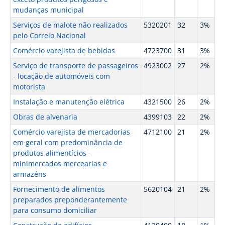
mudanças municipal
Serviços de malote não realizados
5320201
32
3%
pelo Correio Nacional
Comércio varejista de bebidas
4723700
31
3%
Serviço de transporte de passageiros
4923002
27
2%
- locação de automóveis com
motorista
Instalação e manutenção elétrica
4321500
26
2%
Obras de alvenaria
4399103
22
2%
Comércio varejista de mercadorias
4712100
21
2%
em geral com predominância de
produtos alimentícios -
minimercados mercearias e
armazéns
Fornecimento de alimentos
5620104
21
2%
preparados preponderantemente
para consumo domiciliar