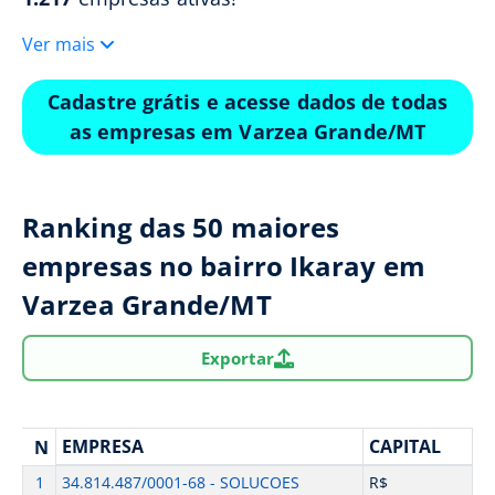
Ver mais
Cadastre grátis e acesse dados de todas
as empresas em Varzea Grande/MT
Ranking das 50 maiores
empresas no bairro Ikaray em
Varzea Grande/MT
Exportar
EMPRESA
CAPITAL
N
1
34.814.487/0001-68 - SOLUCOES
R$