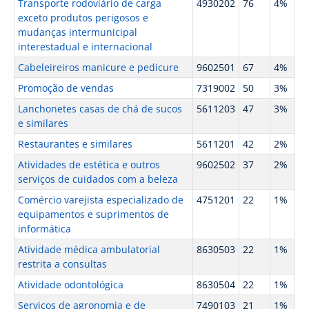
Transporte rodoviário de carga
4930202
76
4%
exceto produtos perigosos e
mudanças intermunicipal
interestadual e internacional
Cabeleireiros manicure e pedicure
9602501
67
4%
Promoção de vendas
7319002
50
3%
Lanchonetes casas de chá de sucos
5611203
47
3%
e similares
Restaurantes e similares
5611201
42
2%
Atividades de estética e outros
9602502
37
2%
serviços de cuidados com a beleza
Comércio varejista especializado de
4751201
22
1%
equipamentos e suprimentos de
informática
Atividade médica ambulatorial
8630503
22
1%
restrita a consultas
Atividade odontológica
8630504
22
1%
Serviços de agronomia e de
7490103
21
1%