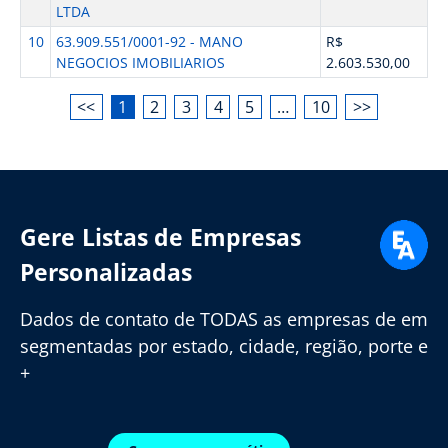
LTDA
10
63.909.551/0001-92 - MANO
R$
NEGOCIOS IMOBILIARIOS
2.603.530,00
<<
1
2
3
4
5
…
10
>>
Gere Listas de Empresas
Personalizadas
Dados de contato de TODAS as empresas de em
segmentadas por estado, cidade, região, porte e
+