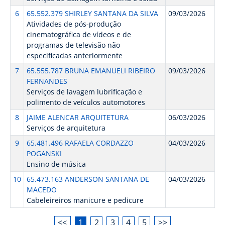
6
65.552.379 SHIRLEY SANTANA DA SILVA
09/03/2026
Atividades de pós-produção
cinematográfica de vídeos e de
programas de televisão não
especificadas anteriormente
7
65.555.787 BRUNA EMANUELI RIBEIRO
09/03/2026
FERNANDES
Serviços de lavagem lubrificação e
polimento de veículos automotores
8
JAIME ALENCAR ARQUITETURA
06/03/2026
Serviços de arquitetura
9
65.481.496 RAFAELA CORDAZZO
04/03/2026
POGANSKI
Ensino de música
10
65.473.163 ANDERSON SANTANA DE
04/03/2026
MACEDO
Cabeleireiros manicure e pedicure
<<
1
2
3
4
5
>>