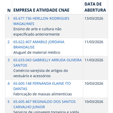
DATA DE
EMPRESA E ATIVIDADE CNAE
ABERTURA
N
1
65.677.736 HERLLON RODRIGUES
13/03/2026
MAGALHAES
Ensino de arte e cultura não
especificado anteriormente
2
65.622.407 AMABILE JORDANA
11/03/2026
BRANDALISE
Aluguel de material médico
3
65.633.043 GABRIELLY ARRUDA OLIVEIRA
11/03/2026
SANTOS
Comércio varejista de artigos do
vestuário e acessórios
4
65.600.148 FERNANDA ELAINE ITO
10/03/2026
DANTAS
Fabricação de massas alimentícias
5
65.605.467 REGINALDO DOS SANTOS
10/03/2026
CARVALHO JUNIOR
Serviços de usinagem torneiria e solda