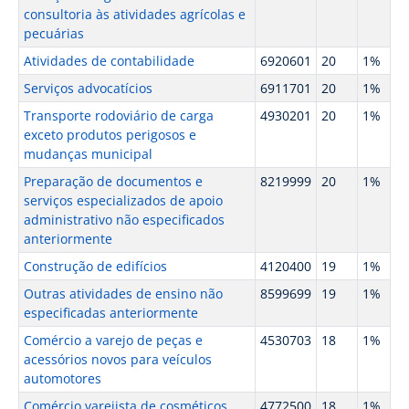
consultoria às atividades agrícolas e
pecuárias
Atividades de contabilidade
6920601
20
1%
Serviços advocatícios
6911701
20
1%
Transporte rodoviário de carga
4930201
20
1%
exceto produtos perigosos e
mudanças municipal
Preparação de documentos e
8219999
20
1%
serviços especializados de apoio
administrativo não especificados
anteriormente
Construção de edifícios
4120400
19
1%
Outras atividades de ensino não
8599699
19
1%
especificadas anteriormente
Comércio a varejo de peças e
4530703
18
1%
acessórios novos para veículos
automotores
Comércio varejista de cosméticos
4772500
18
1%