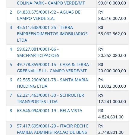
COLINA PARK - CAMPO VERDE/MT
99.010.000,00
2
04.830.575/0001-92 - AGUAS DE
R$
CAMPO VERDE S.A.
88.316.007,00
3
45.511.638/0001-25 - TERRA
R$
EMPREENDIMENTOS IMOBILIARIOS
53.062.362,00
LTDA
4
59.027.081/0001-66 -
R$
SMCFPARTICIPACOES
20.352.080,00
5
49.778.859/0001-15 - CASA & TERRA -
R$
GREENVILLE III - CAMPO VERDE/MT
20.000.000,00
6
62.565.290/0001-78 - SANTA MARIA
R$
HOLDING LTDA
13.002.000,00
7
62.221.463/0001-30 - SCHROETER
R$
TRANSPORTES LTDA
12.241.000,00
8
63.546.094/0001-19 - BELA VISTA
R$
4.824.601,00
9
57.417.695/0001-29 - ITACIR RECH E
R$
FAMILIA ADMINISTRACAO DE BENS
2.748.801,00