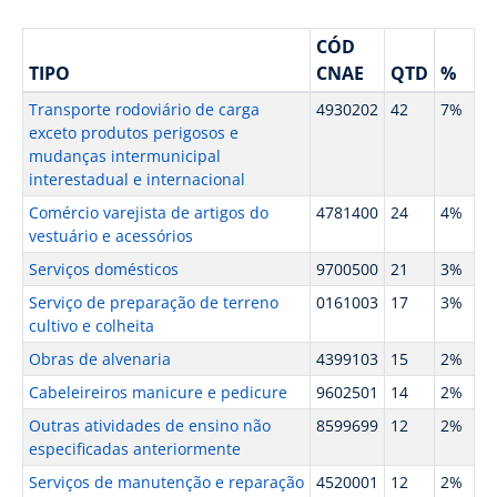
CÓD
TIPO
CNAE
QTD
%
Transporte rodoviário de carga
4930202
42
7%
exceto produtos perigosos e
mudanças intermunicipal
interestadual e internacional
Comércio varejista de artigos do
4781400
24
4%
vestuário e acessórios
Serviços domésticos
9700500
21
3%
Serviço de preparação de terreno
0161003
17
3%
cultivo e colheita
Obras de alvenaria
4399103
15
2%
Cabeleireiros manicure e pedicure
9602501
14
2%
Outras atividades de ensino não
8599699
12
2%
especificadas anteriormente
Serviços de manutenção e reparação
4520001
12
2%