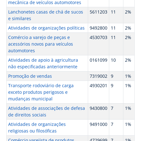
mecânica de veículos automotores
Lanchonetes casas de chá de sucos
5611203
11
2%
e similares
Atividades de organizações políticas
9492800
11
2%
Comércio a varejo de peças e
4530703
11
2%
acessórios novos para veículos
automotores
Atividades de apoio à agricultura
0161099
10
2%
não especificadas anteriormente
Promoção de vendas
7319002
9
1%
Transporte rodoviário de carga
4930201
9
1%
exceto produtos perigosos e
mudanças municipal
Atividades de associações de defesa
9430800
7
1%
de direitos sociais
Atividades de organizações
9491000
7
1%
religiosas ou filosóficas
Comércio varejista de produtos
4729699
7
1%