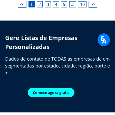
<<
1
2
3
4
5
…
10
>>
Gere Listas de Empresas
Personalizadas
Dados de contato de TODAS as empresas de em
segmentadas por estado, cidade, região, porte e
+
Comece agora grátis