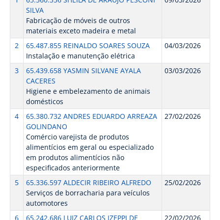
SILVA
Fabricação de móveis de outros
materiais exceto madeira e metal
2
65.487.855 REINALDO SOARES SOUZA
04/03/2026
Instalação e manutenção elétrica
3
65.439.658 YASMIN SILVANE AYALA
03/03/2026
CACERES
Higiene e embelezamento de animais
domésticos
4
65.380.732 ANDRES EDUARDO ARREAZA
27/02/2026
GOLINDANO
Comércio varejista de produtos
alimentícios em geral ou especializado
em produtos alimentícios não
especificados anteriormente
5
65.336.597 ALDECIR RIBEIRO ALFREDO
25/02/2026
Serviços de borracharia para veículos
automotores
6
65.242.686 LUIZ CARLOS IZEPPI DE
22/02/2026