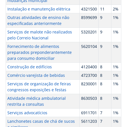
mudanças municipal
Instalação e manutenção elétrica
4321500
11
2%
Outras atividades de ensino não
8599699
9
1%
especificadas anteriormente
Serviços de malote não realizados
5320201
9
1%
pelo Correio Nacional
Fornecimento de alimentos
5620104
9
1%
preparados preponderantemente
para consumo domiciliar
Construção de edifícios
4120400
8
1%
Comércio varejista de bebidas
4723700
8
1%
Serviços de organização de feiras
8230001
8
1%
congressos exposições e festas
Atividade médica ambulatorial
8630503
8
1%
restrita a consultas
Serviços advocatícios
6911701
7
1%
Lanchonetes casas de chá de sucos
5611203
7
1%