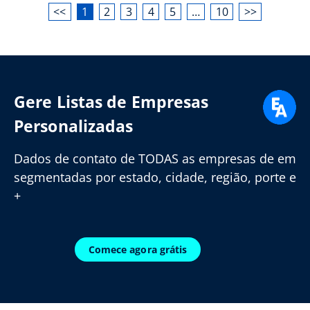
<<
1
2
3
4
5
…
10
>>
Gere Listas de Empresas
Personalizadas
Dados de contato de TODAS as empresas de em
segmentadas por estado, cidade, região, porte e
+
Comece agora grátis