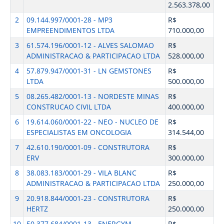
2.563.378,00
2
09.144.997/0001-28 - MP3
R$
EMPREENDIMENTOS LTDA
710.000,00
3
61.574.196/0001-12 - ALVES SALOMAO
R$
ADMINISTRACAO & PARTICIPACAO LTDA
528.000,00
4
57.879.947/0001-31 - LN GEMSTONES
R$
LTDA
500.000,00
5
08.265.482/0001-13 - NORDESTE MINAS
R$
CONSTRUCAO CIVIL LTDA
400.000,00
6
19.614.060/0001-22 - NEO - NUCLEO DE
R$
ESPECIALISTAS EM ONCOLOGIA
314.544,00
7
42.610.190/0001-09 - CONSTRUTORA
R$
ERV
300.000,00
8
38.083.183/0001-29 - VILA BLANC
R$
ADMINISTRACAO & PARTICIPACAO LTDA
250.000,00
9
20.918.844/0001-23 - CONSTRUTORA
R$
HERTZ
250.000,00
10
50.377.684/0001-13 - ENERGYM
R$