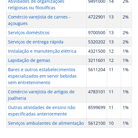
Atividades de organizações
9491000
14
2%
religiosas ou filosóficas
Comércio varejista de carnes -
4722901
13
2%
açougues
Serviços domésticos
9700500
13
2%
Serviços de entrega rápida
5320202
13
2%
Instalação e manutenção elétrica
4321500
12
1%
Lapidação de gemas
3211601
12
1%
Bares e outros estabelecimentos
5611204
11
1%
especializados em servir bebidas
sem entretenimento
Comércio varejista de artigos de
4783101
11
1%
joalheria
Outras atividades de ensino não
8599699
11
1%
especificadas anteriormente
Serviços ambulantes de alimentação
5612100
10
1%