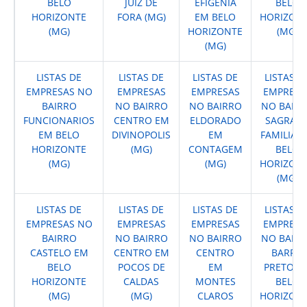
BELO
JUIZ DE
EFIGENIA
BELO
HORIZONTE
FORA (MG)
EM BELO
HORIZON
(MG)
HORIZONTE
(MG)
(MG)
LISTAS DE
LISTAS DE
LISTAS DE
LISTAS D
EMPRESAS NO
EMPRESAS
EMPRESAS
EMPRESA
BAIRRO
NO BAIRRO
NO BAIRRO
NO BAIR
FUNCIONARIOS
CENTRO EM
ELDORADO
SAGRAD
EM BELO
DIVINOPOLIS
EM
FAMILIA 
HORIZONTE
(MG)
CONTAGEM
BELO
(MG)
(MG)
HORIZON
(MG)
LISTAS DE
LISTAS DE
LISTAS DE
LISTAS D
EMPRESAS NO
EMPRESAS
EMPRESAS
EMPRESA
BAIRRO
NO BAIRRO
NO BAIRRO
NO BAIR
CASTELO EM
CENTRO EM
CENTRO
BARRO
BELO
POCOS DE
EM
PRETO E
HORIZONTE
CALDAS
MONTES
BELO
(MG)
(MG)
CLAROS
HORIZON