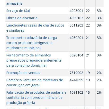
armazéns
Serviço de táxi
4923001
22
3%
Obras de alvenaria
4399103
22
3%
Lanchonetes casas de chá de sucos
5611203
22
3%
e similares
Transporte rodoviário de carga
4930201
21
3%
exceto produtos perigosos e
mudanças municipal
Fornecimento de alimentos
5620104
21
3%
preparados preponderantemente
para consumo domiciliar
Promoção de vendas
7319002
19
2%
Comércio varejista de materiais de
4744099
19
2%
construção em geral
Fabricação de produtos de padaria e
1091102
15
2%
confeitaria com predominância de
produção própria