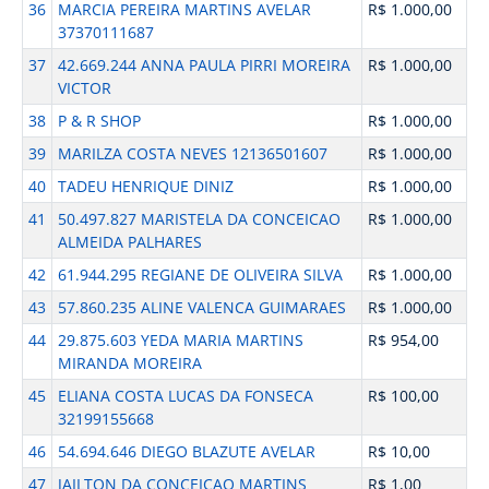
36
MARCIA PEREIRA MARTINS AVELAR
R$ 1.000,00
37370111687
37
42.669.244 ANNA PAULA PIRRI MOREIRA
R$ 1.000,00
VICTOR
38
P & R SHOP
R$ 1.000,00
39
MARILZA COSTA NEVES 12136501607
R$ 1.000,00
40
TADEU HENRIQUE DINIZ
R$ 1.000,00
41
50.497.827 MARISTELA DA CONCEICAO
R$ 1.000,00
ALMEIDA PALHARES
42
61.944.295 REGIANE DE OLIVEIRA SILVA
R$ 1.000,00
43
57.860.235 ALINE VALENCA GUIMARAES
R$ 1.000,00
44
29.875.603 YEDA MARIA MARTINS
R$ 954,00
MIRANDA MOREIRA
45
ELIANA COSTA LUCAS DA FONSECA
R$ 100,00
32199155668
46
54.694.646 DIEGO BLAZUTE AVELAR
R$ 10,00
47
JAILTON DA CONCEICAO MARTINS
R$ 1,00