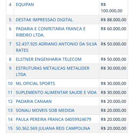
4
EQUIPAN
R$
100.000,00
5
DESTAK IMPRESSAO DIGITAL
R$ 88.000,00
6
PADARIA E CONFEITARIA FRANCA E
R$ 60.000,00
RIBEIRO LTDA.
7
52.437.925 ADRIANO ANTONIO DA SILVA
R$ 50.000,00
RATES
8
ELSTNER ENGENHARIA TELECOM
R$ 50.000,00
9
ESTRUTURAS METALICAS METALIDER
R$ 30.000,00
LTDA
10
ML OFICIAL SPORTS
R$ 30.000,00
11
SUPLEMENTO ALIMENTAR SAUDE E VIDA
R$ 30.000,00
12
PADARIA CANAAN
R$ 20.000,00
13
SONALI MOVEIS SOB MEDIDA
R$ 20.000,00
14
PAULA PEREIRA FRANCA 04059924679
R$ 20.000,00
15
50.362.569 JULIANA REIS CAMPOLINA
R$ 20.000,00