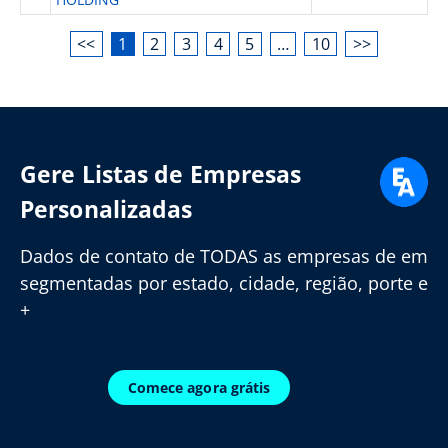
<<
1
2
3
4
5
…
10
>>
Gere Listas de Empresas
Personalizadas
Dados de contato de TODAS as empresas de em
segmentadas por estado, cidade, região, porte e
+
Comece agora grátis