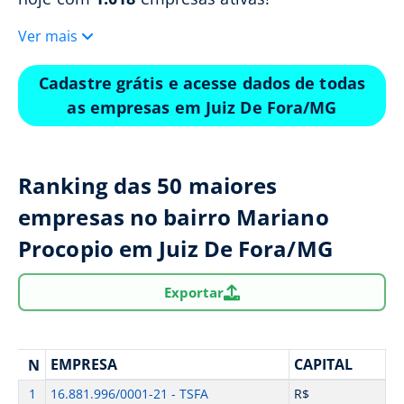
Ver mais
Cadastre grátis e acesse dados de todas
as empresas em Juiz De Fora/MG
Ranking das 50 maiores
empresas no bairro Mariano
Procopio em Juiz De Fora/MG
Exportar
EMPRESA
CAPITAL
N
1
16.881.996/0001-21 - TSFA
R$