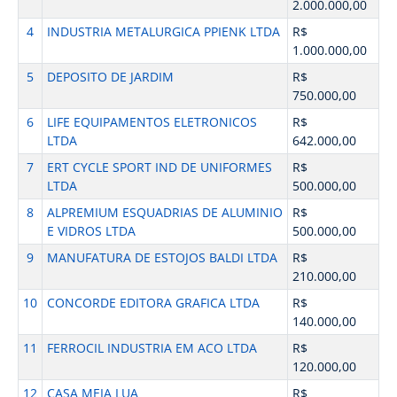
2.000.000,00
4
INDUSTRIA METALURGICA PPIENK LTDA
R$
1.000.000,00
5
DEPOSITO DE JARDIM
R$
750.000,00
6
LIFE EQUIPAMENTOS ELETRONICOS
R$
LTDA
642.000,00
7
ERT CYCLE SPORT IND DE UNIFORMES
R$
LTDA
500.000,00
8
ALPREMIUM ESQUADRIAS DE ALUMINIO
R$
E VIDROS LTDA
500.000,00
9
MANUFATURA DE ESTOJOS BALDI LTDA
R$
210.000,00
10
CONCORDE EDITORA GRAFICA LTDA
R$
140.000,00
11
FERROCIL INDUSTRIA EM ACO LTDA
R$
120.000,00
12
CASA MEIA LUA
R$