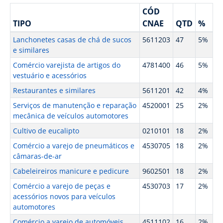
CÓD
TIPO
CNAE
QTD
%
Lanchonetes casas de chá de sucos
5611203
47
5%
e similares
Comércio varejista de artigos do
4781400
46
5%
vestuário e acessórios
Restaurantes e similares
5611201
42
4%
Serviços de manutenção e reparação
4520001
25
2%
mecânica de veículos automotores
Cultivo de eucalipto
0210101
18
2%
Comércio a varejo de pneumáticos e
4530705
18
2%
câmaras-de-ar
Cabeleireiros manicure e pedicure
9602501
18
2%
Comércio a varejo de peças e
4530703
17
2%
acessórios novos para veículos
automotores
Comércio a varejo de automóveis
4511102
16
2%