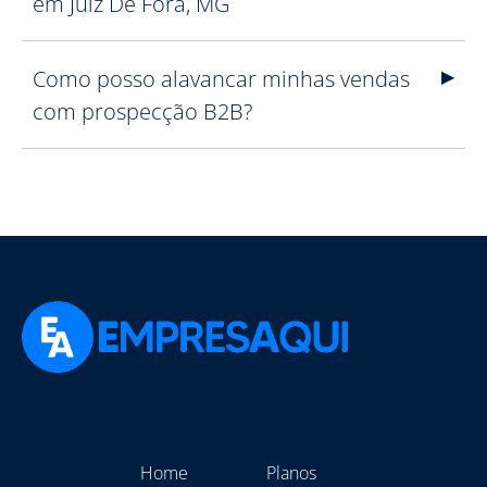
em Juiz De Fora, MG
Como posso alavancar minhas vendas
com prospecção B2B?
Home
Planos