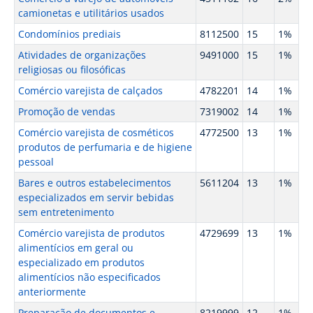
camionetas e utilitários usados
Condomínios prediais
8112500
15
1%
Atividades de organizações
9491000
15
1%
religiosas ou filosóficas
Comércio varejista de calçados
4782201
14
1%
Promoção de vendas
7319002
14
1%
Comércio varejista de cosméticos
4772500
13
1%
produtos de perfumaria e de higiene
pessoal
Bares e outros estabelecimentos
5611204
13
1%
especializados em servir bebidas
sem entretenimento
Comércio varejista de produtos
4729699
13
1%
alimentícios em geral ou
especializado em produtos
alimentícios não especificados
anteriormente
Preparação de documentos e
8219999
12
1%