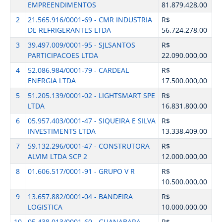
EMPREENDIMENTOS
81.879.428,00
2
21.565.916/0001-69 - CMR INDUSTRIA
R$
DE REFRIGERANTES LTDA
56.724.278,00
3
39.497.009/0001-95 - SJLSANTOS
R$
PARTICIPACOES LTDA
22.090.000,00
4
52.086.984/0001-79 - CARDEAL
R$
ENERGIA LTDA
17.500.000,00
5
51.205.139/0001-02 - LIGHTSMART SPE
R$
LTDA
16.831.800,00
6
05.957.403/0001-47 - SIQUEIRA E SILVA
R$
INVESTIMENTS LTDA
13.338.409,00
7
59.132.296/0001-47 - CONSTRUTORA
R$
ALVIM LTDA SCP 2
12.000.000,00
8
01.606.517/0001-91 - GRUPO V R
R$
10.500.000,00
9
13.657.882/0001-04 - BANDEIRA
R$
LOGISTICA
10.000.000,00
10
05.438.013/0001-60 - GUANABARA
R$