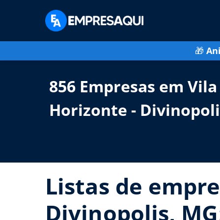
🎁
An
856 Empresas em Vila
Horizonte - Divinopol
Listas de empre
Divinopolis, MG