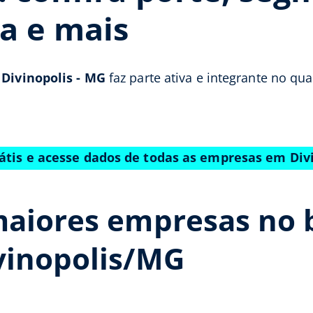
a e mais
e
Divinopolis - MG
faz parte ativa e integrante no qu
átis e acesse dados de todas as empresas em Di
aiores empresas no b
vinopolis/MG