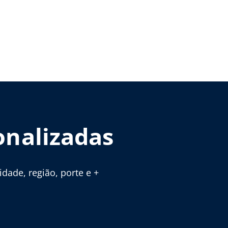
onalizadas
ade, região, porte e +