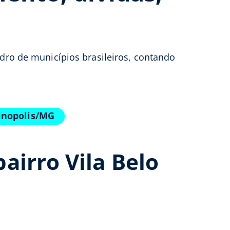
adro de municípios brasileiros, contando
vinopolis/MG
airro Vila Belo