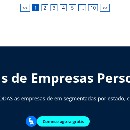
<<
1
2
3
4
5
…
10
>>
as de Empresas Pers
ODAS as empresas de em segmentadas por estado, cid
Comece agora grátis