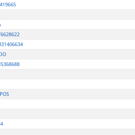
5419665
A
76628622
831406634
ADO
35368688
MPOS
0
44