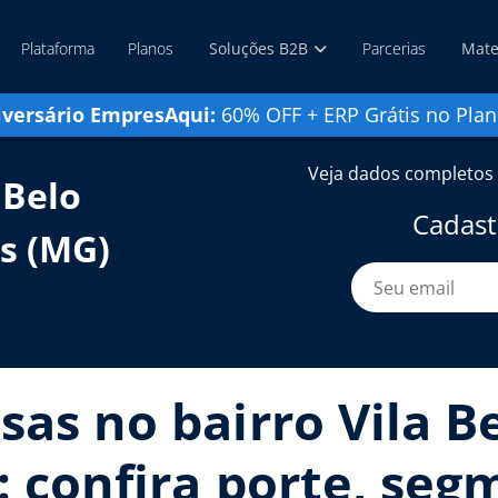
Plataforma
Planos
Soluções B2B
Parcerias
Mate
iversário EmpresAqui:
60% OFF + ERP Grátis no Plan
Veja dados completos 
 Belo
Cadast
is (MG)
sas no bairro Vila B
: confira porte, seg