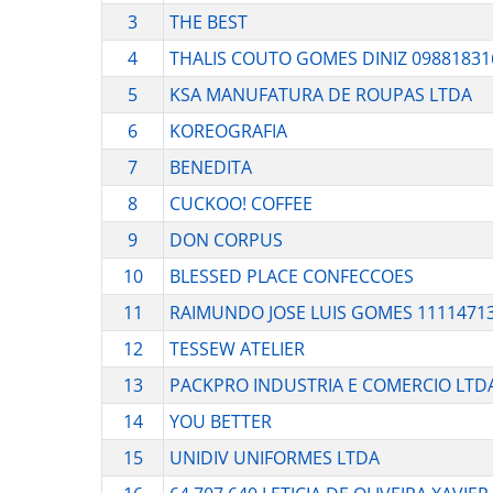
3
THE BEST
4
THALIS COUTO GOMES DINIZ 09881831
5
KSA MANUFATURA DE ROUPAS LTDA
6
KOREOGRAFIA
7
BENEDITA
8
CUCKOO! COFFEE
9
DON CORPUS
10
BLESSED PLACE CONFECCOES
11
RAIMUNDO JOSE LUIS GOMES 1111471
12
TESSEW ATELIER
13
PACKPRO INDUSTRIA E COMERCIO LTD
14
YOU BETTER
15
UNIDIV UNIFORMES LTDA