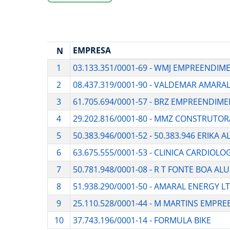
EMPRESA
N
1
03.133.351/0001-69 - WMJ EMPREENDIME
2
08.437.319/0001-90 - VALDEMAR AMAR
3
61.705.694/0001-57 - BRZ EMPREENDIM
4
29.202.816/0001-80 - MMZ CONSTRUTOR
5
50.383.946/0001-52 - 50.383.946 ERIKA
6
63.675.555/0001-53 - CLINICA CARDIOLO
7
50.781.948/0001-08 - R T FONTE BOA AL
8
51.938.290/0001-50 - AMARAL ENERGY L
9
25.110.528/0001-44 - M MARTINS EMPR
10
37.743.196/0001-14 - FORMULA BIKE