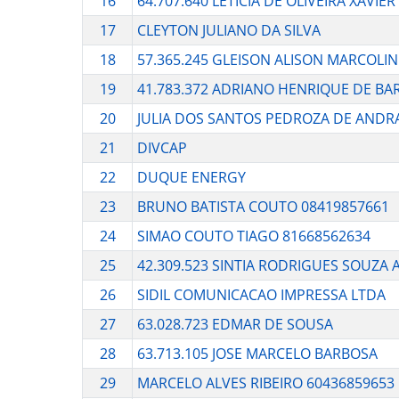
16
64.707.640 LETICIA DE OLIVEIRA XAVIER
17
CLEYTON JULIANO DA SILVA
18
57.365.245 GLEISON ALISON MARCOLI
19
41.783.372 ADRIANO HENRIQUE DE BA
20
JULIA DOS SANTOS PEDROZA DE ANDR
21
DIVCAP
22
DUQUE ENERGY
23
BRUNO BATISTA COUTO 08419857661
24
SIMAO COUTO TIAGO 81668562634
25
42.309.523 SINTIA RODRIGUES SOUZA 
26
SIDIL COMUNICACAO IMPRESSA LTDA
27
63.028.723 EDMAR DE SOUSA
28
63.713.105 JOSE MARCELO BARBOSA
29
MARCELO ALVES RIBEIRO 60436859653