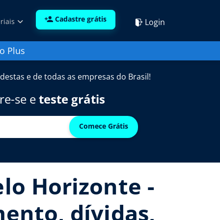
Cadastre grátis
Login
riais
o Plus
destas e de todas as empresas do Brasil!
re-se e
teste grátis
Comece Grátis
elo Horizonte -
mento, dívidas,