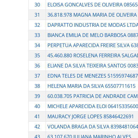
30
ELOISA GONCALVES DE OLIVEIRA 0856
31
36.818.978 MAGNA MARIA DE OLIVEIRA
32
DAPRATTO INDUSTRIA DE MODAS LTD
33
BIANCA EMILIA DE MELO BARBOSA 088
34
PERPETUA APARECIDA FREIRE SILVA 63
35
45.460.880 ROSELENA FERREIRA SALG
36
ELIANE DA SILVA TEIXEIRA SANTOS 008
37
EDNA TELES DE MENEZES 51595974687
38
HELENA MARIA DA SILVA 65507711615
39
60.038.705 PATRICIA DE ANDRADE CA
40
MICHELE APARECIDA ELOI 0641533560
41
MAURACY JORGE LOPES 85846422691
42
VOLANDA BRAGA DA SILVA 839848106
43
63.107.670 JULIANA MARINHO ALVES