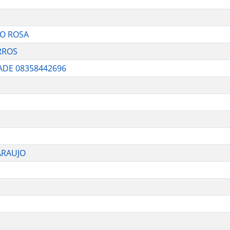
NO ROSA
RROS
ADE 08358442696
ARAUJO