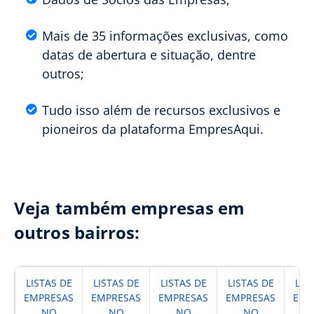
Mais de 35 informações exclusivas, como
datas de abertura e situação, dentre
outros;
Tudo isso além de recursos exclusivos e
pioneiros da plataforma EmpresAqui.
Veja também empresas em
outros bairros:
LISTAS DE
LISTAS DE
LISTAS DE
LISTAS DE
LIS
EMPRESAS
EMPRESAS
EMPRESAS
EMPRESAS
EMP
NO
NO
NO
NO