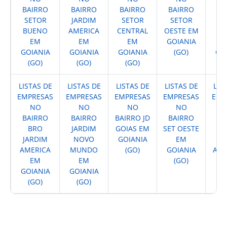
BAIRRO
BAIRRO
BAIRRO
BAIRRO
BA
SETOR
JARDIM
SETOR
SETOR
BUENO
AMERICA
CENTRAL
OESTE EM
B
EM
EM
EM
GOIANIA
GOIANIA
GOIANIA
GOIANIA
(GO)
GO
(GO)
(GO)
(GO)
(
LISTAS DE
LISTAS DE
LISTAS DE
LISTAS DE
LIS
EMPRESAS
EMPRESAS
EMPRESAS
EMPRESAS
EMP
NO
NO
NO
NO
BAIRRO
BAIRRO
BAIRRO JD
BAIRRO
BA
BRO
JARDIM
GOIAS EM
SET OESTE
CE
JARDIM
NOVO
GOIANIA
EM
AMERICA
MUNDO
(GO)
GOIANIA
ANA
EM
EM
(GO)
(
GOIANIA
GOIANIA
(GO)
(GO)