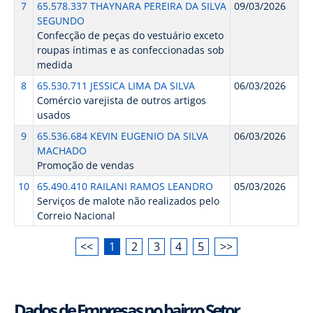
7
65.578.337 THAYNARA PEREIRA DA SILVA
09/03/2026
SEGUNDO
Confecção de peças do vestuário exceto
roupas íntimas e as confeccionadas sob
medida
8
65.530.711 JESSICA LIMA DA SILVA
06/03/2026
Comércio varejista de outros artigos
usados
9
65.536.684 KEVIN EUGENIO DA SILVA
06/03/2026
MACHADO
Promoção de vendas
10
65.490.410 RAILANI RAMOS LEANDRO
05/03/2026
Serviços de malote não realizados pelo
Correio Nacional
<<
1
2
3
4
5
>>
Dados de Empresas no bairro Setor