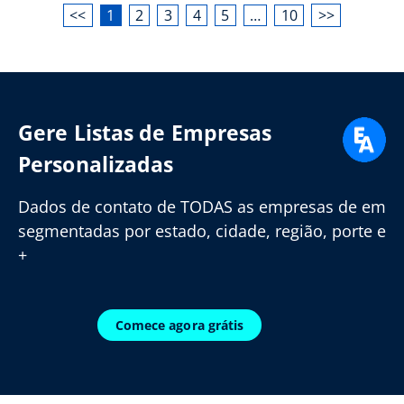
<<
1
2
3
4
5
…
10
>>
Gere Listas de Empresas
Personalizadas
Dados de contato de TODAS as empresas de em
segmentadas por estado, cidade, região, porte e
+
Comece agora grátis