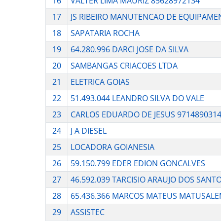
16
VALTER LIMA MAURIZ 85628972134
17
JS RIBEIRO MANUTENCAO DE EQUIPAM
18
SAPATARIA ROCHA
19
64.280.996 DARCI JOSE DA SILVA
20
SAMBANGAS CRIACOES LTDA
21
ELETRICA GOIAS
22
51.493.044 LEANDRO SILVA DO VALE
23
CARLOS EDUARDO DE JESUS 971489031
24
J A DIESEL
25
LOCADORA GOIANESIA
26
59.150.799 EDER EDION GONCALVES
27
46.592.039 TARCISIO ARAUJO DOS SANT
28
65.436.366 MARCOS MATEUS MATUSALE
29
ASSISTEC