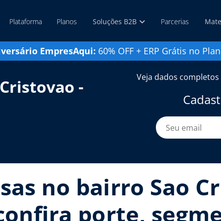
Plataforma
Planos
Soluções B2B
Parcerias
Mate
iversário EmpresAqui:
60% OFF + ERP Grátis no Plan
Veja dados completos 
Cristovao -
Cadast
sas no bairro Sao Cr
confira porte, segme