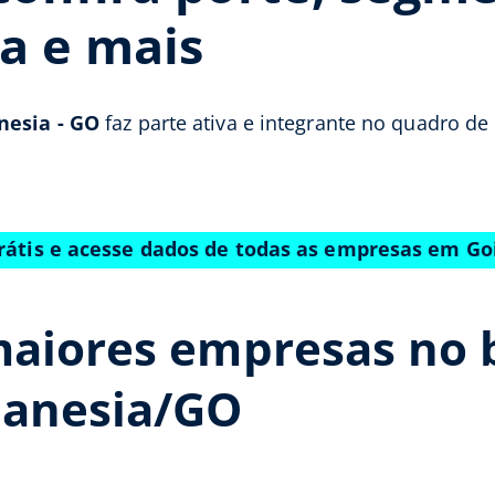
a e mais
nesia - GO
faz parte ativa e integrante no quadro de
rátis e acesse dados de todas as empresas em G
maiores empresas no 
ianesia/GO