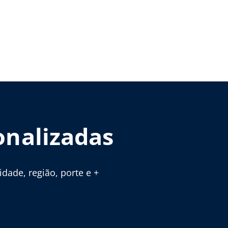
onalizadas
ade, região, porte e +