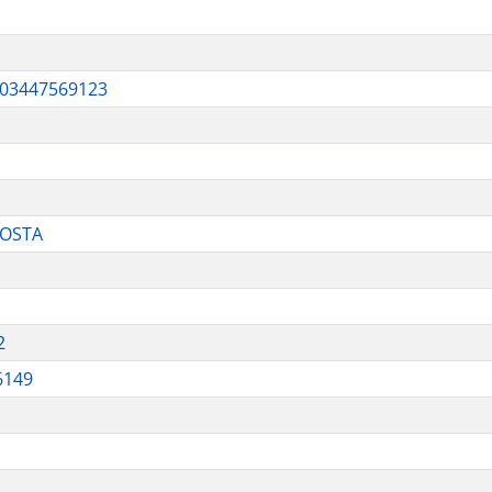
 03447569123
COSTA
2
6149