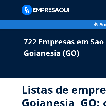
🎁
An
722 Empresas em Sao 
Goianesia (GO)
Listas de empre
Goianesia, GO: 