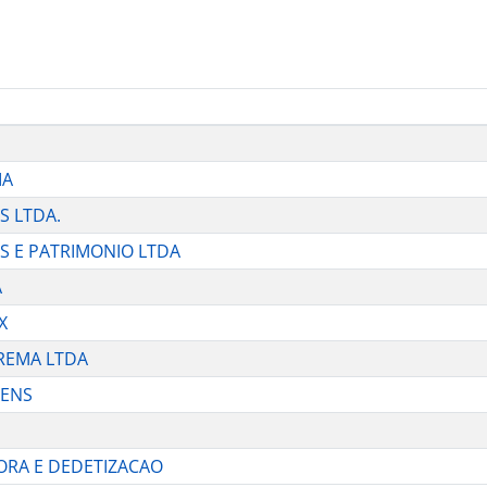
IA
S LTDA.
OS E PATRIMONIO LTDA
A
X
PREMA LTDA
GENS
TORA E DEDETIZACAO