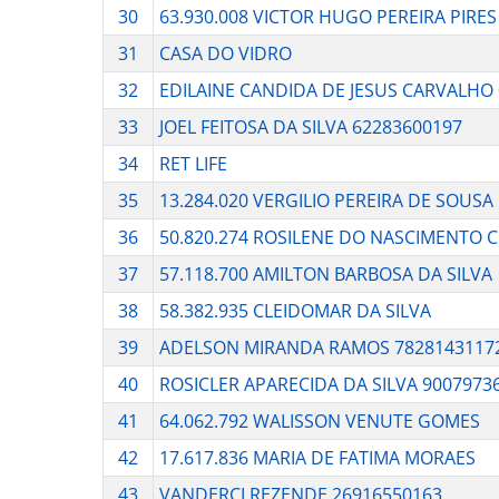
30
63.930.008 VICTOR HUGO PEREIRA PIRES
31
CASA DO VIDRO
32
EDILAINE CANDIDA DE JESUS CARVALHO
33
JOEL FEITOSA DA SILVA 62283600197
34
RET LIFE
35
13.284.020 VERGILIO PEREIRA DE SOUSA
36
50.820.274 ROSILENE DO NASCIMENTO 
37
57.118.700 AMILTON BARBOSA DA SILVA
38
58.382.935 CLEIDOMAR DA SILVA
39
ADELSON MIRANDA RAMOS 7828143117
40
ROSICLER APARECIDA DA SILVA 9007973
41
64.062.792 WALISSON VENUTE GOMES
42
17.617.836 MARIA DE FATIMA MORAES
43
VANDERCI REZENDE 26916550163