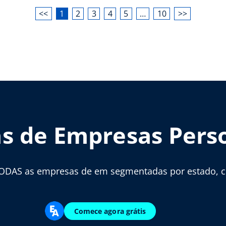
<<
1
2
3
4
5
…
10
>>
as de Empresas Pers
ODAS as empresas de em segmentadas por estado, cid
Comece agora grátis