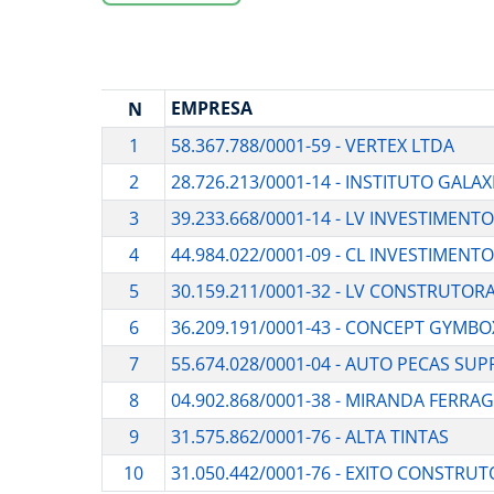
EMPRESA
N
1
58.367.788/0001-59 - VERTEX LTDA
2
28.726.213/0001-14 - INSTITUTO GALAX
3
39.233.668/0001-14 - LV INVESTIMENTO
4
44.984.022/0001-09 - CL INVESTIMENT
5
30.159.211/0001-32 - LV CONSTRUTOR
6
36.209.191/0001-43 - CONCEPT GYMBO
7
55.674.028/0001-04 - AUTO PECAS SU
8
04.902.868/0001-38 - MIRANDA FERRA
9
31.575.862/0001-76 - ALTA TINTAS
10
31.050.442/0001-76 - EXITO CONSTRU