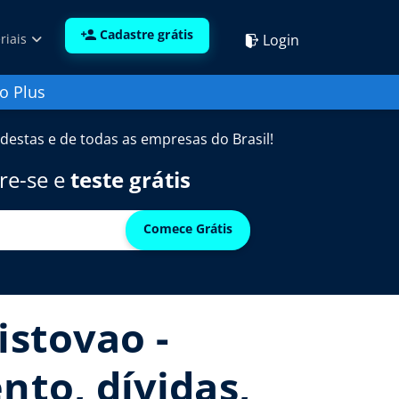
Cadastre grátis
Login
riais
o Plus
destas e de todas as empresas do Brasil!
re-se e
teste grátis
Comece Grátis
istovao -
nto, dívidas,