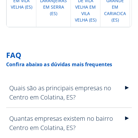
EM VILA
LARANJEIRAS
DE VILA
GRANDE
VELHA (ES)
EM SERRA
VELHA EM
EM
G
(ES)
VILA
CARIACICA
VELHA (ES)
(ES)
FAQ
Confira abaixo as dúvidas mais frequentes
Quais são as principais empresas no
Centro em Colatina, ES?
Quantas empresas existem no bairro
Centro em Colatina, ES?