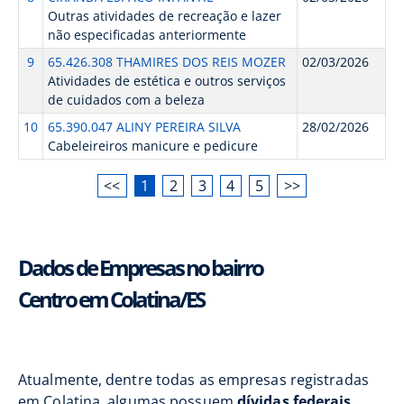
Outras atividades de recreação e lazer
não especificadas anteriormente
9
65.426.308 THAMIRES DOS REIS MOZER
02/03/2026
Atividades de estética e outros serviços
de cuidados com a beleza
10
65.390.047 ALINY PEREIRA SILVA
28/02/2026
Cabeleireiros manicure e pedicure
<<
1
2
3
4
5
>>
Dados de Empresas no bairro
Centro em Colatina/ES
Atualmente, dentre todas as empresas registradas
em Colatina, algumas possuem
dívidas federais