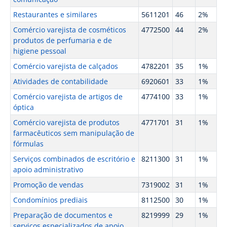
Restaurantes e similares
5611201
46
2%
Comércio varejista de cosméticos
4772500
44
2%
produtos de perfumaria e de
higiene pessoal
Comércio varejista de calçados
4782201
35
1%
Atividades de contabilidade
6920601
33
1%
Comércio varejista de artigos de
4774100
33
1%
óptica
Comércio varejista de produtos
4771701
31
1%
farmacêuticos sem manipulação de
fórmulas
Serviços combinados de escritório e
8211300
31
1%
apoio administrativo
Promoção de vendas
7319002
31
1%
Condomínios prediais
8112500
30
1%
Preparação de documentos e
8219999
29
1%
serviços especializados de apoio