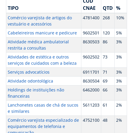
CÓD
TIPO
CNAE
QTD
%
Comércio varejista de artigos do
4781400
268
10%
vestuário e acessórios
Cabeleireiros manicure e pedicure
9602501
120
5%
Atividade médica ambulatorial
8630503
86
3%
restrita a consultas
Atividades de estética e outros
9602502
73
3%
serviços de cuidados com a beleza
Serviços advocatícios
6911701
71
3%
Atividade odontológica
8630504
69
3%
Holdings de instituições não
6462000
66
3%
financeiras
Lanchonetes casas de chá de sucos
5611203
61
2%
e similares
Comércio varejista especializado de
4752100
48
2%
equipamentos de telefonia e
comunicação