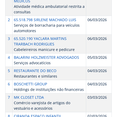
MEDICOS
Atividade médica ambulatorial restrita a
consultas
2
65.518.798 SIRLENE MACHADO LUIS
06/03/2026
Serviços de borracharia para veículos
automotores
3
65.520.190 YACLARA MARTINS
06/03/2026
TRARBACH RODRIGUES
Cabeleireiros manicure e pedicure
4
BALARINI HOLZMEISTER ADVOGADOS
05/03/2026
Serviços advocatícios
5
RESTAURANTE DO BECO
04/03/2026
Restaurantes e similares
6
BOSCHETTI GROUP
04/03/2026
Holdings de instituições não financeiras
7
MK CLOSET LTDA
03/03/2026
Comércio varejista de artigos do
vestuário e acessórios
8
CIRANDA ESPACO INFANTIL
02/03/2026