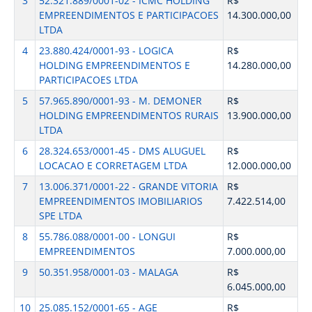
3
52.321.889/0001-02 - ICMC HOLDING
R$
EMPREENDIMENTOS E PARTICIPACOES
14.300.000,00
LTDA
4
23.880.424/0001-93 - LOGICA
R$
HOLDING EMPREENDIMENTOS E
14.280.000,00
PARTICIPACOES LTDA
5
57.965.890/0001-93 - M. DEMONER
R$
HOLDING EMPREENDIMENTOS RURAIS
13.900.000,00
LTDA
6
28.324.653/0001-45 - DMS ALUGUEL
R$
LOCACAO E CORRETAGEM LTDA
12.000.000,00
7
13.006.371/0001-22 - GRANDE VITORIA
R$
EMPREENDIMENTOS IMOBILIARIOS
7.422.514,00
SPE LTDA
8
55.786.088/0001-00 - LONGUI
R$
EMPREENDIMENTOS
7.000.000,00
9
50.351.958/0001-03 - MALAGA
R$
6.045.000,00
10
25.085.152/0001-65 - AGE
R$