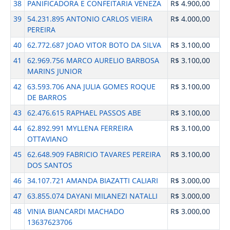
38
PANIFICADORA E CONFEITARIA VENEZA
R$ 4.900,00
39
54.231.895 ANTONIO CARLOS VIEIRA
R$ 4.000,00
PEREIRA
40
62.772.687 JOAO VITOR BOTO DA SILVA
R$ 3.100,00
41
62.969.756 MARCO AURELIO BARBOSA
R$ 3.100,00
MARINS JUNIOR
42
63.593.706 ANA JULIA GOMES ROQUE
R$ 3.100,00
DE BARROS
43
62.476.615 RAPHAEL PASSOS ABE
R$ 3.100,00
44
62.892.991 MYLLENA FERREIRA
R$ 3.100,00
OTTAVIANO
45
62.648.909 FABRICIO TAVARES PEREIRA
R$ 3.100,00
DOS SANTOS
46
34.107.721 AMANDA BIAZATTI CALIARI
R$ 3.000,00
47
63.855.074 DAYANI MILANEZI NATALLI
R$ 3.000,00
48
VINIA BIANCARDI MACHADO
R$ 3.000,00
13637623706