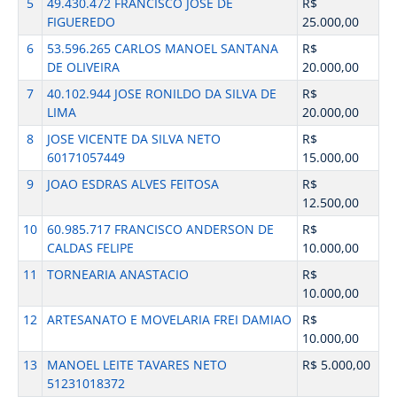
5
49.430.472 FRANCISCO JOSE DE
R$
FIGUEREDO
25.000,00
6
53.596.265 CARLOS MANOEL SANTANA
R$
DE OLIVEIRA
20.000,00
7
40.102.944 JOSE RONILDO DA SILVA DE
R$
LIMA
20.000,00
8
JOSE VICENTE DA SILVA NETO
R$
60171057449
15.000,00
9
JOAO ESDRAS ALVES FEITOSA
R$
12.500,00
10
60.985.717 FRANCISCO ANDERSON DE
R$
CALDAS FELIPE
10.000,00
11
TORNEARIA ANASTACIO
R$
10.000,00
12
ARTESANATO E MOVELARIA FREI DAMIAO
R$
10.000,00
13
MANOEL LEITE TAVARES NETO
R$ 5.000,00
51231018372