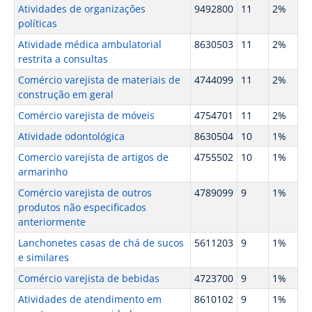
Atividades de organizações
9492800
11
2%
políticas
Atividade médica ambulatorial
8630503
11
2%
restrita a consultas
Comércio varejista de materiais de
4744099
11
2%
construção em geral
Comércio varejista de móveis
4754701
11
2%
Atividade odontológica
8630504
10
1%
Comercio varejista de artigos de
4755502
10
1%
armarinho
Comércio varejista de outros
4789099
9
1%
produtos não especificados
anteriormente
Lanchonetes casas de chá de sucos
5611203
9
1%
e similares
Comércio varejista de bebidas
4723700
9
1%
Atividades de atendimento em
8610102
9
1%