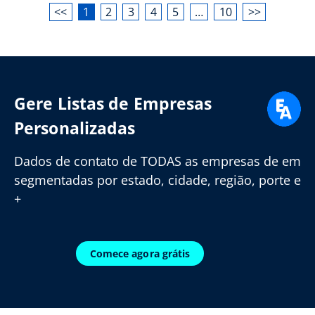
<<
1
2
3
4
5
…
10
>>
Gere Listas de Empresas
Personalizadas
Dados de contato de TODAS as empresas de em
segmentadas por estado, cidade, região, porte e
+
Comece agora grátis