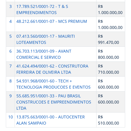
3
17.789.521/0001-72 - T & S
R$
EMPREENDIMENTOS
1.000.000,00
4
48.212.661/0001-07 - MCS PREMIUM
R$
1.000.000,00
5
07.413.560/0001-17 - MAURITI
R$
LOTEAMENTOS
991.470,00
6
36.703.113/0001-09 - AVANT
R$
COMERCIAL E SERVICO
800.000,00
7
41.624.494/0001-62 - CONSTRUTORA
R$
FERREIRA DE OLIVEIRA LTDA
710.000,00
8
54.931.968/0001-60 - TECH +
R$
TECNOLOGIA PRODUCOES E EVENTOS
600.000,00
9
55.685.951/0001-33 - PAU BRASIL
R$
CONSTRUCOES E EMPREENDIMENTOS
600.000,00
LTDA
10
13.875.663/0001-00 - AUTOCENTER
R$
ALAN SAMPAIO
510.000,00