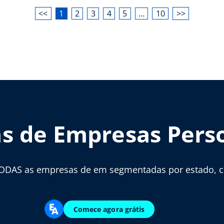
<<
1
2
3
4
5
…
10
>>
as de Empresas Pers
ODAS as empresas de em segmentadas por estado, cid
Comece agora grátis