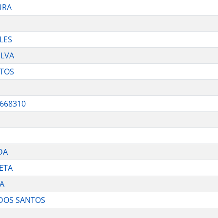
URA
LES
ILVA
NTOS
668310
DA
NETA
VA
 DOS SANTOS