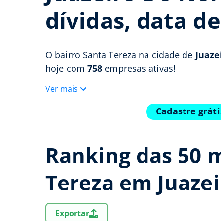
dívidas, data d
O bairro Santa Tereza na cidade de
Juaze
hoje com
758
empresas ativas!
Ver mais
Cadastre grát
Ranking das 50 
Tereza em Juaze
Exportar