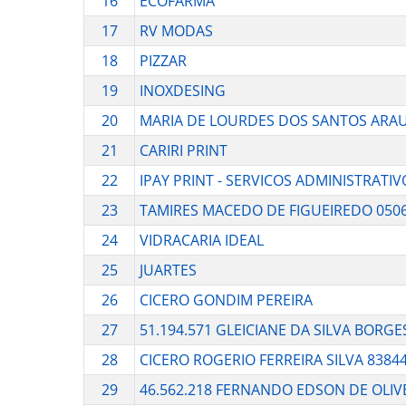
16
ECOFARMA
17
RV MODAS
18
PIZZAR
19
INOXDESING
20
MARIA DE LOURDES DOS SANTOS ARA
21
CARIRI PRINT
22
IPAY PRINT - SERVICOS ADMINISTRATI
23
TAMIRES MACEDO DE FIGUEIREDO 050
24
VIDRACARIA IDEAL
25
JUARTES
26
CICERO GONDIM PEREIRA
27
51.194.571 GLEICIANE DA SILVA BORGE
28
CICERO ROGERIO FERREIRA SILVA 8384
29
46.562.218 FERNANDO EDSON DE OLIVE