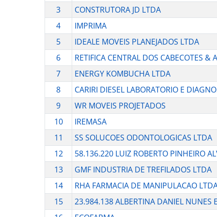
3
CONSTRUTORA JD LTDA
4
IMPRIMA
5
IDEALE MOVEIS PLANEJADOS LTDA
6
RETIFICA CENTRAL DOS CABECOTES & 
7
ENERGY KOMBUCHA LTDA
8
CARIRI DIESEL LABORATORIO E DIAGNO
9
WR MOVEIS PROJETADOS
10
IREMASA
11
SS SOLUCOES ODONTOLOGICAS LTDA
12
58.136.220 LUIZ ROBERTO PINHEIRO A
13
GMF INDUSTRIA DE TREFILADOS LTDA
14
RHA FARMACIA DE MANIPULACAO LTD
15
23.984.138 ALBERTINA DANIEL NUNES