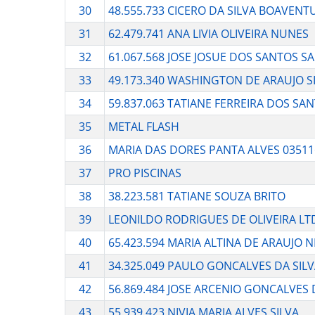
30
48.555.733 CICERO DA SILVA BOAVENT
31
62.479.741 ANA LIVIA OLIVEIRA NUNES
32
61.067.568 JOSE JOSUE DOS SANTOS SA
33
49.173.340 WASHINGTON DE ARAUJO S
34
59.837.063 TATIANE FERREIRA DOS SA
35
METAL FLASH
36
MARIA DAS DORES PANTA ALVES 03511
37
PRO PISCINAS
38
38.223.581 TATIANE SOUZA BRITO
39
LEONILDO RODRIGUES DE OLIVEIRA LT
40
65.423.594 MARIA ALTINA DE ARAUJO 
41
34.325.049 PAULO GONCALVES DA SIL
42
56.869.484 JOSE ARCENIO GONCALVES
43
55.939.423 NIVIA MARIA ALVES SILVA