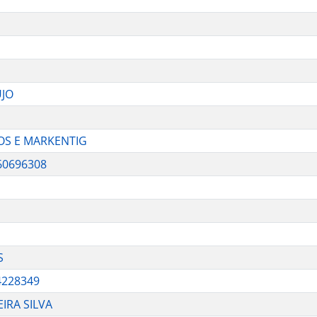
UJO
VOS E MARKENTIG
60696308
S
4228349
IRA SILVA