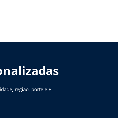
onalizadas
ade, região, porte e +