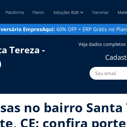
Plataforma
Planos
Soluções B2B
Parcerias
Mate
iversário EmpresAqui:
60% OFF + ERP Grátis no Plan
Veja dados completos 
a Tereza -
Cadast
)
sas no bairro Santa 
te, CE: confira port