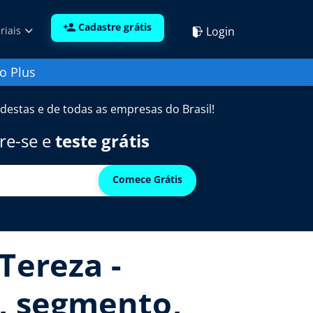
Cadastre grátis
Login
riais
o Plus
destas e de todas as empresas do Brasil!
re-se e
teste grátis
Comece Grátis
Tereza -
e, segmento,