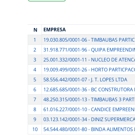
EMPRESA
N
1
19.030.805/0001-06 - TIMBAUBAS PARTI
2
31.918.771/0001-96 - QUIPA EMPREEND
3
25.001.332/0001-11 - NUCLEO DE ATEN
4
19.009.499/0001-26 - HORTO PARTICPAC
5
58.556.442/0001-07 - J. T. LOPES LTDA
6
12.685.685/0001-36 - BC CONSTRUTORA
7
48.250.315/0001-13 - TIMBAUBAS 3 PART
8
61.016.227/0001-10 - CANDICE EMPREE
9
03.123.142/0001-34 - DINIZ SUPERMER
10
54.544.480/0001-80 - BINDA ALIMENTOS