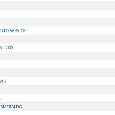
AUTO SERVICE
STICOS
LVES
A
 ESMERALDO