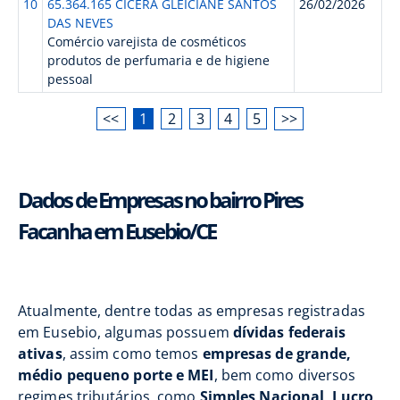
10
65.364.165 CICERA GLEICIANE SANTOS
26/02/2026
DAS NEVES
Comércio varejista de cosméticos
produtos de perfumaria e de higiene
pessoal
<<
1
2
3
4
5
>>
Dados de Empresas no bairro Pires
Facanha em Eusebio/CE
Atualmente, dentre todas as empresas registradas
em Eusebio, algumas possuem
dívidas federais
ativas
, assim como temos
empresas de grande,
médio pequeno porte e MEI
, bem como diversos
regimes tributários, como
Simples Nacional, Lucro