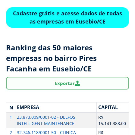
Cadastre grátis e acesse dados de todas
as empresas em Eusebio/CE
Ranking das 50 maiores
empresas no bairro Pires
Facanha em Eusebio/CE
Exportar
EMPRESA
CAPITAL
N
1
23.873.009/0001-02 - DELFOS
R$
INTELLIGENT MAINTENANCE
15.141.388,00
2
32.746.118/0001-50 - CLINICA
R$