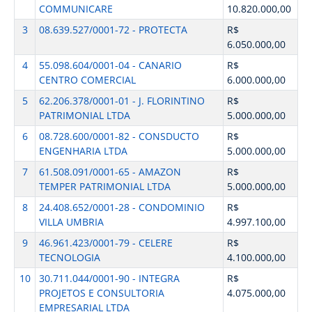
COMMUNICARE
10.820.000,00
3
08.639.527/0001-72 - PROTECTA
R$
6.050.000,00
4
55.098.604/0001-04 - CANARIO
R$
CENTRO COMERCIAL
6.000.000,00
5
62.206.378/0001-01 - J. FLORINTINO
R$
PATRIMONIAL LTDA
5.000.000,00
6
08.728.600/0001-82 - CONSDUCTO
R$
ENGENHARIA LTDA
5.000.000,00
7
61.508.091/0001-65 - AMAZON
R$
TEMPER PATRIMONIAL LTDA
5.000.000,00
8
24.408.652/0001-28 - CONDOMINIO
R$
VILLA UMBRIA
4.997.100,00
9
46.961.423/0001-79 - CELERE
R$
TECNOLOGIA
4.100.000,00
10
30.711.044/0001-90 - INTEGRA
R$
PROJETOS E CONSULTORIA
4.075.000,00
EMPRESARIAL LTDA