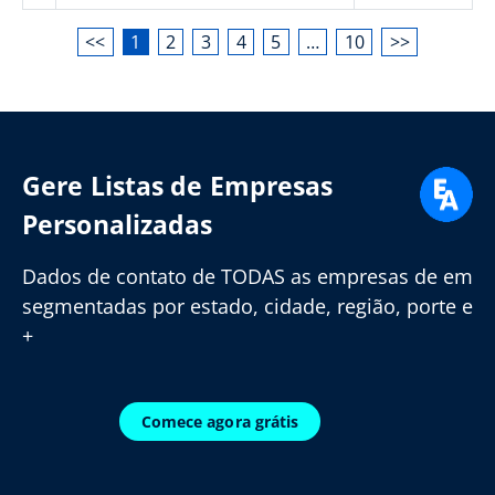
<<
1
2
3
4
5
…
10
>>
Gere Listas de Empresas
Personalizadas
Dados de contato de TODAS as empresas de em
segmentadas por estado, cidade, região, porte e
+
Comece agora grátis