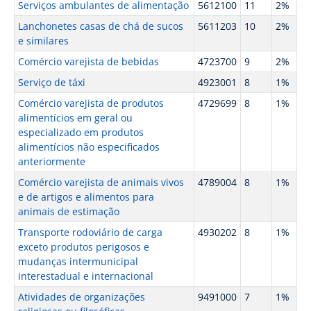
Serviços ambulantes de alimentação
5612100
11
2%
Lanchonetes casas de chá de sucos
5611203
10
2%
e similares
Comércio varejista de bebidas
4723700
9
2%
Serviço de táxi
4923001
8
1%
Comércio varejista de produtos
4729699
8
1%
alimentícios em geral ou
especializado em produtos
alimentícios não especificados
anteriormente
Comércio varejista de animais vivos
4789004
8
1%
e de artigos e alimentos para
animais de estimação
Transporte rodoviário de carga
4930202
8
1%
exceto produtos perigosos e
mudanças intermunicipal
interestadual e internacional
Atividades de organizações
9491000
7
1%