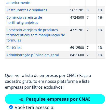
anteriormente
Restaurantes e similares
5611201
8
1%
Comércio varejista de
4724500
7
1%
hortifrutigranjeiros
Comércio varejista de produtos
4771701
7
1%
farmacêuticos sem manipulação de
fórmulas
Cartórios
6912500
7
1%
Administração pública em geral
8411600
7
1%
Quer ver a lista de empresas por CNAE? Faça o
cadastro gratuito em nossa plataforma e liste
empresas por filtros exclusivos!
Pesquise empresas por CNAE
Você terá acesso a: