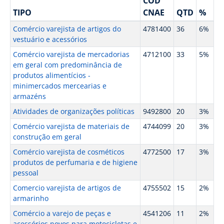
CÓD
TIPO
CNAE
QTD
%
Comércio varejista de artigos do
4781400
36
6%
vestuário e acessórios
Comércio varejista de mercadorias
4712100
33
5%
em geral com predominância de
produtos alimentícios -
minimercados mercearias e
armazéns
Atividades de organizações políticas
9492800
20
3%
Comércio varejista de materiais de
4744099
20
3%
construção em geral
Comércio varejista de cosméticos
4772500
17
3%
produtos de perfumaria e de higiene
pessoal
Comercio varejista de artigos de
4755502
15
2%
armarinho
Comércio a varejo de peças e
4541206
11
2%
acessórios novos para motocicletas e