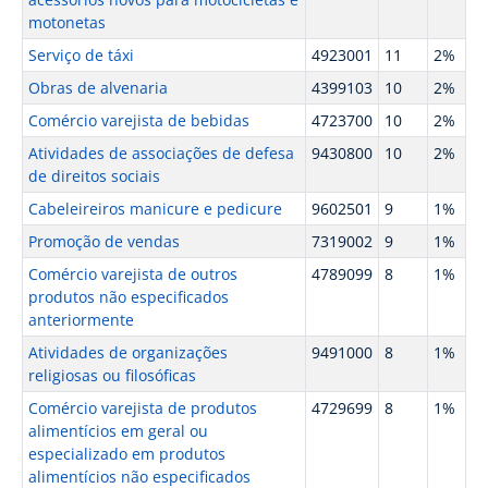
motonetas
Serviço de táxi
4923001
11
2%
Obras de alvenaria
4399103
10
2%
Comércio varejista de bebidas
4723700
10
2%
Atividades de associações de defesa
9430800
10
2%
de direitos sociais
Cabeleireiros manicure e pedicure
9602501
9
1%
Promoção de vendas
7319002
9
1%
Comércio varejista de outros
4789099
8
1%
produtos não especificados
anteriormente
Atividades de organizações
9491000
8
1%
religiosas ou filosóficas
Comércio varejista de produtos
4729699
8
1%
alimentícios em geral ou
especializado em produtos
alimentícios não especificados