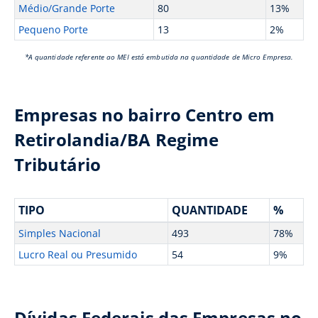
Médio/Grande Porte
80
13%
Pequeno Porte
13
2%
*A quantidade referente ao MEI está embutida na quantidade de Micro Empresa.
Empresas no bairro Centro em
Retirolandia/BA Regime
Tributário
TIPO
QUANTIDADE
%
Simples Nacional
493
78%
Lucro Real ou Presumido
54
9%
Dívidas Federais das Empresas no