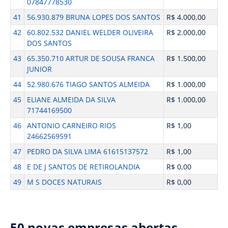
07847778530
41
56.930.879 BRUNA LOPES DOS SANTOS
R$ 4.000,00
42
60.802.532 DANIEL WELDER OLIVEIRA
R$ 2.000,00
DOS SANTOS
43
65.350.710 ARTUR DE SOUSA FRANCA
R$ 1.500,00
JUNIOR
44
52.980.676 TIAGO SANTOS ALMEIDA
R$ 1.000,00
45
ELIANE ALMEIDA DA SILVA
R$ 1.000,00
71744169500
46
ANTONIO CARNEIRO RIOS
R$ 1,00
24662569591
47
PEDRO DA SILVA LIMA 61615137572
R$ 1,00
48
E DE J SANTOS DE RETIROLANDIA
R$ 0,00
49
M S DOCES NATURAIS
R$ 0,00
50 novas empresas abertas