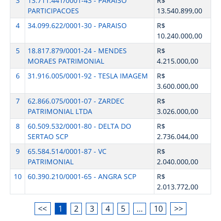
3
13.711.441/0001-43 - PARAISO
R$
PARTICIPACOES
13.540.899,00
4
34.099.622/0001-30 - PARAISO
R$
10.240.000,00
5
18.817.879/0001-24 - MENDES
R$
MORAES PATRIMONIAL
4.215.000,00
6
31.916.005/0001-92 - TESLA IMAGEM
R$
3.600.000,00
7
62.866.075/0001-07 - ZARDEC
R$
PATRIMONIAL LTDA
3.026.000,00
8
60.509.532/0001-80 - DELTA DO
R$
SERTAO SCP
2.736.044,00
9
65.584.514/0001-87 - VC
R$
PATRIMONIAL
2.040.000,00
10
60.390.210/0001-65 - ANGRA SCP
R$
2.013.772,00
<<
1
2
3
4
5
…
10
>>