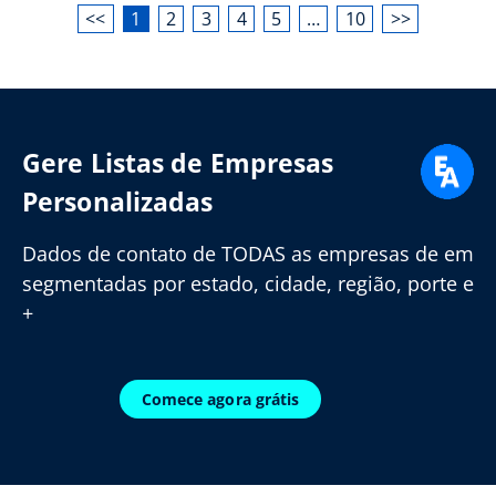
<<
1
2
3
4
5
…
10
>>
Gere Listas de Empresas
Personalizadas
Dados de contato de TODAS as empresas de em
segmentadas por estado, cidade, região, porte e
+
Comece agora grátis