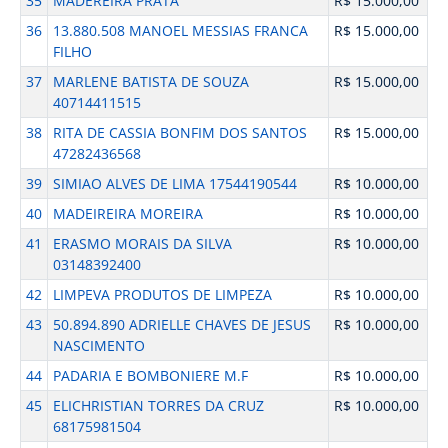
35
MADEREIRA PRATA
R$ 15.000,00
36
13.880.508 MANOEL MESSIAS FRANCA
R$ 15.000,00
FILHO
37
MARLENE BATISTA DE SOUZA
R$ 15.000,00
40714411515
38
RITA DE CASSIA BONFIM DOS SANTOS
R$ 15.000,00
47282436568
39
SIMIAO ALVES DE LIMA 17544190544
R$ 10.000,00
40
MADEIREIRA MOREIRA
R$ 10.000,00
41
ERASMO MORAIS DA SILVA
R$ 10.000,00
03148392400
42
LIMPEVA PRODUTOS DE LIMPEZA
R$ 10.000,00
43
50.894.890 ADRIELLE CHAVES DE JESUS
R$ 10.000,00
NASCIMENTO
44
PADARIA E BOMBONIERE M.F
R$ 10.000,00
45
ELICHRISTIAN TORRES DA CRUZ
R$ 10.000,00
68175981504