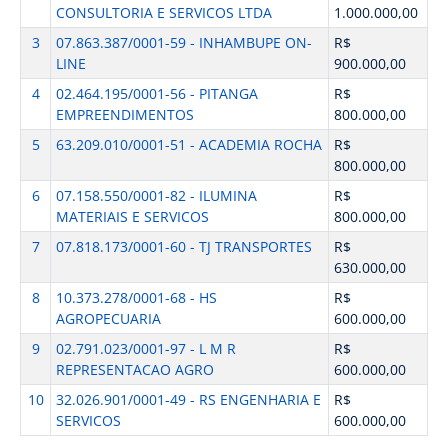
CONSULTORIA E SERVICOS LTDA
1.000.000,00
3
07.863.387/0001-59 - INHAMBUPE ON-
R$
LINE
900.000,00
4
02.464.195/0001-56 - PITANGA
R$
EMPREENDIMENTOS
800.000,00
5
63.209.010/0001-51 - ACADEMIA ROCHA
R$
800.000,00
6
07.158.550/0001-82 - ILUMINA
R$
MATERIAIS E SERVICOS
800.000,00
7
07.818.173/0001-60 - TJ TRANSPORTES
R$
630.000,00
8
10.373.278/0001-68 - HS
R$
AGROPECUARIA
600.000,00
9
02.791.023/0001-97 - L M R
R$
REPRESENTACAO AGRO
600.000,00
10
32.026.901/0001-49 - RS ENGENHARIA E
R$
SERVICOS
600.000,00