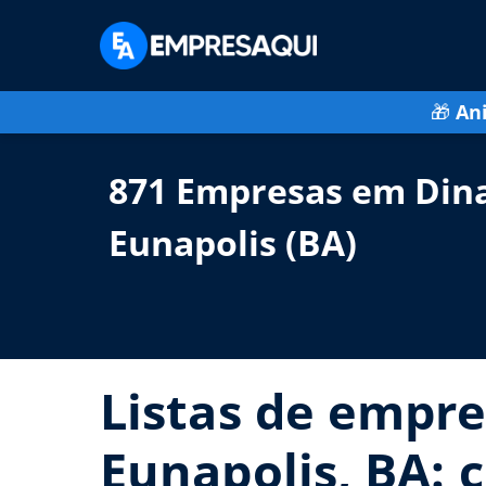
🎁
An
871 Empresas em Dina
Eunapolis (BA)
Listas de empre
Eunapolis, BA: 