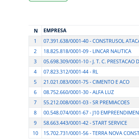
EMPRESA
N
1
07.391.638/0001-40 - CONSTRUSOL ATAC
2
18.825.818/0001-09 - LINCAR NAUTICA
3
05.698.309/0001-10 - J. T. C. PRESTACAO
4
07.823.312/0001-44 - RL
5
21.021.083/0001-75 - CIMENTO E ACO
6
08.752.660/0001-30 - ALFA LUZ
7
55.212.008/0001-03 - SR PREMIACOES
8
00.548.074/0001-67 - J10 EMPREENDIME
9
58.663.443/0001-42 - START SERVICE
10
15.702.731/0001-56 - TERRA NOVA CON