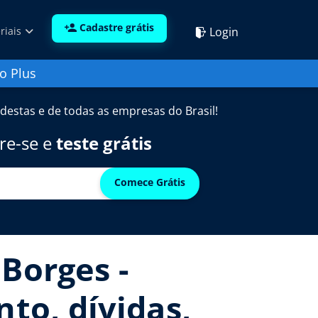
Cadastre grátis
Login
riais
o Plus
destas e de todas as empresas do Brasil!
re-se e
teste grátis
Comece Grátis
Borges -
nto, dívidas,