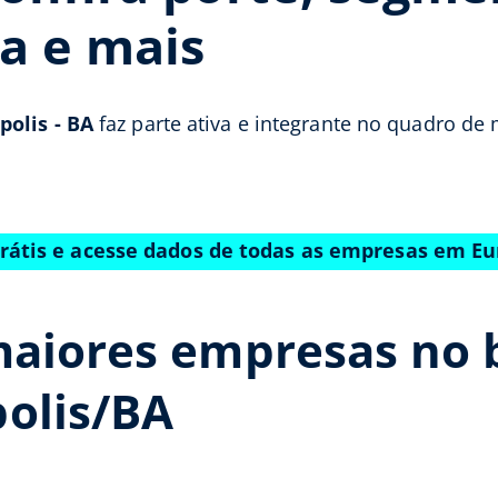
a e mais
polis - BA
faz parte ativa e integrante no quadro de 
rátis e acesse dados de todas as empresas em E
maiores empresas no 
olis/BA