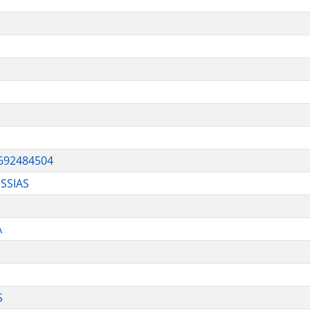
692484504
SSIAS
A
S