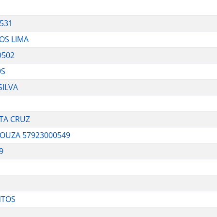
531
OS LIMA
9502
OS
SILVA
STA CRUZ
SOUZA 57923000549
9
NTOS