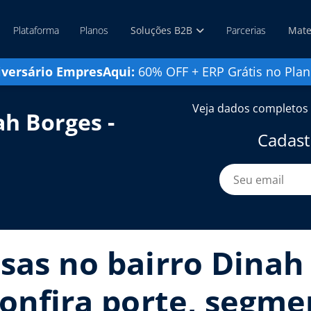
Plataforma
Planos
Soluções B2B
Parcerias
Mate
iversário EmpresAqui:
60% OFF + ERP Grátis no Plan
Veja dados completos 
h Borges -
Cadast
sas no bairro Dinah 
confira porte, segme