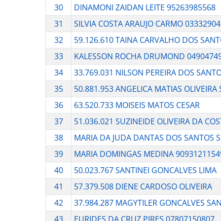
30
DINAMONI ZAIDAN LEITE 95263985568
31
SILVIA COSTA ARAUJO CARMO 03332904
32
59.126.610 TAINA CARVALHO DOS SANT
33
KALESSON ROCHA DRUMOND 0490474
34
33.769.031 NILSON PEREIRA DOS SANT
35
50.881.953 ANGELICA MATIAS OLIVEIRA 
36
63.520.733 MOISEIS MATOS CESAR
37
51.036.021 SUZINEIDE OLIVEIRA DA CO
38
MARIA DA JUDA DANTAS DOS SANTOS 
39
MARIA DOMINGAS MEDINA 9093121154
40
50.023.767 SANTINEI GONCALVES LIMA
41
57.379.508 DIENE CARDOSO OLIVEIRA
42
37.984.287 MAGYTILER GONCALVES SA
43
EURIDES DA CRUZ PIRES 07807150807