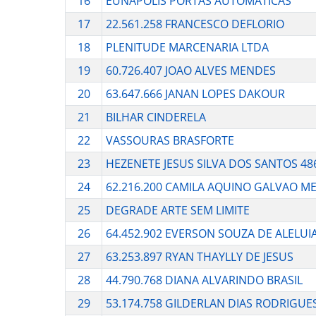
16
EUNAPOLIS PORTAS AUTOMATICAS
17
22.561.258 FRANCESCO DEFLORIO
18
PLENITUDE MARCENARIA LTDA
19
60.726.407 JOAO ALVES MENDES
20
63.647.666 JANAN LOPES DAKOUR
21
BILHAR CINDERELA
22
VASSOURAS BRASFORTE
23
HEZENETE JESUS SILVA DOS SANTOS 48
24
62.216.200 CAMILA AQUINO GALVAO ME
25
DEGRADE ARTE SEM LIMITE
26
64.452.902 EVERSON SOUZA DE ALELUI
27
63.253.897 RYAN THAYLLY DE JESUS
28
44.790.768 DIANA ALVARINDO BRASIL
29
53.174.758 GILDERLAN DIAS RODRIGUE