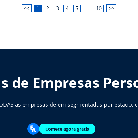
<<
1
2
3
4
5
…
10
>>
as de Empresas Pers
ODAS as empresas de em segmentadas por estado, cid
Comece agora grátis