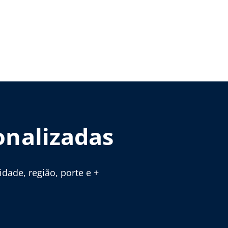
onalizadas
ade, região, porte e +