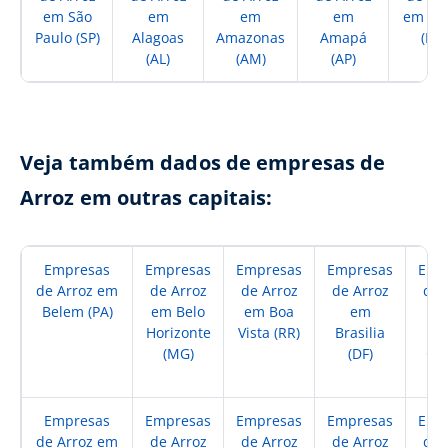
em São
em
em
em
em Ba
Paulo (SP)
Alagoas
Amazonas
Amapá
(BA)
(AL)
(AM)
(AP)
Veja também dados de empresas de
Arroz em outras capitais:
Empresas
Empresas
Empresas
Empresas
Emp
de Arroz em
de Arroz
de Arroz
de Arroz
de 
Belem (PA)
em Belo
em Boa
em
Horizonte
Vista (RR)
Brasilia
Ca
(MG)
(DF)
Gr
(
Empresas
Empresas
Empresas
Empresas
Emp
de Arroz em
de Arroz
de Arroz
de Arroz
de 