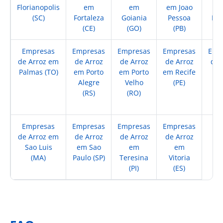
Florianopolis
em
em
em Joao
(SC)
Fortaleza
Goiania
Pessoa
Ma
(CE)
(GO)
(PB)
(
Empresas
Empresas
Empresas
Empresas
Emp
de Arroz em
de Arroz
de Arroz
de Arroz
de 
Palmas (TO)
em Porto
em Porto
em Recife
em
Alegre
Velho
(PE)
Br
(RS)
(RO)
(
Empresas
Empresas
Empresas
Empresas
de Arroz em
de Arroz
de Arroz
de Arroz
Sao Luis
em Sao
em
em
(MA)
Paulo (SP)
Teresina
Vitoria
(PI)
(ES)