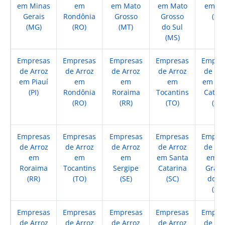
em Minas
em
em Mato
em Mato
em Pa
Gerais
Rondônia
Grosso
Grosso
(PA)
(MG)
(RO)
(MT)
do Sul
(MS)
Empresas
Empresas
Empresas
Empresas
Empre
de Arroz
de Arroz
de Arroz
de Arroz
de Ar
em Piauí
em
em
em
em Sa
(PI)
Rondônia
Roraima
Tocantins
Catar
(RO)
(RR)
(TO)
(SC)
Empresas
Empresas
Empresas
Empresas
Empre
de Arroz
de Arroz
de Arroz
de Arroz
de Ar
em
em
em
em Santa
em R
Roraima
Tocantins
Sergipe
Catarina
Gran
(RR)
(TO)
(SE)
(SC)
do Su
(RS)
Empresas
Empresas
Empresas
Empresas
Empre
de Arroz
de Arroz
de Arroz
de Arroz
de Ar