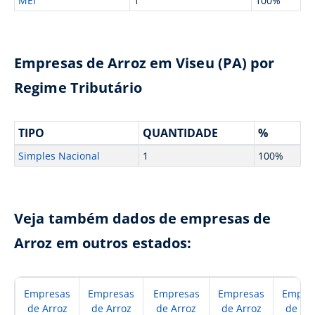
MEI
1
100%
Empresas de Arroz em Viseu (PA) por
Regime Tributário
TIPO
QUANTIDADE
%
Simples Nacional
1
100%
Veja também dados de empresas de
Arroz em outros estados:
Empresas
Empresas
Empresas
Empresas
Empre
de Arroz
de Arroz
de Arroz
de Arroz
de Ar