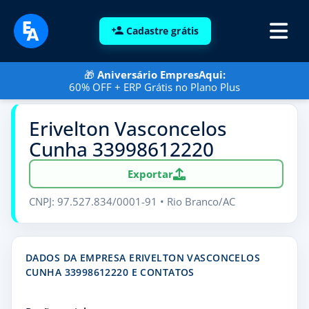
Cadastre grátis
🎁
Aniversário EmpresAqui:
60% OFF + ERP Grátis no Plano Plus
Erivelton Vasconcelos
Cunha 33998612220
Exportar
CNPJ: 97.527.834/0001-91 • Rio Branco/AC
DADOS DA EMPRESA ERIVELTON VASCONCELOS
CUNHA 33998612220 E CONTATOS