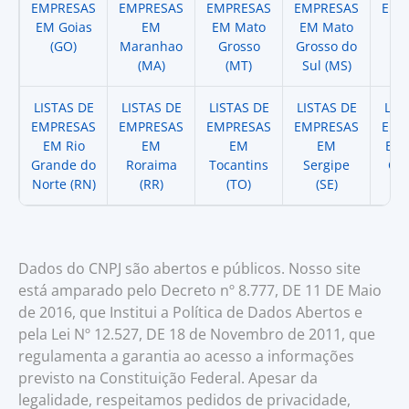
EMPRESAS
EMPRESAS
EMPRESAS
EMPRESAS
EMP
EM Goias
EM
EM Mato
EM Mato
EM
(GO)
Maranhao
Grosso
Grosso do
(
(MA)
(MT)
Sul (MS)
LISTAS DE
LISTAS DE
LISTAS DE
LISTAS DE
LIS
EMPRESAS
EMPRESAS
EMPRESAS
EMPRESAS
EMP
EM Rio
EM
EM
EM
EM 
Grande do
Roraima
Tocantins
Sergipe
Cat
Norte (RN)
(RR)
(TO)
(SE)
(
Dados do CNPJ são abertos e públicos. Nosso site
está amparado pelo Decreto nº 8.777, DE 11 DE Maio
de 2016, que Institui a Política de Dados Abertos e
pela Lei Nº 12.527, DE 18 de Novembro de 2011, que
regulamenta a garantia ao acesso a informações
previsto na Constituição Federal. Apesar da
legalidade, respeitamos pedidos de privacidade,