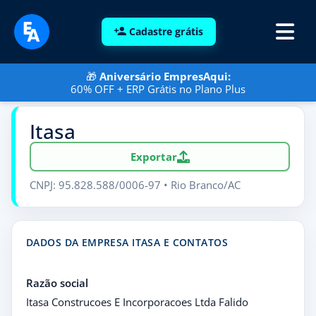
Cadastre grátis
🎁
Aniversário EmpresAqui:
60% OFF + ERP Grátis no Plano Plus
Itasa
Exportar
CNPJ: 95.828.588/0006-97 • Rio Branco/AC
DADOS DA EMPRESA ITASA E CONTATOS
Razão social
Itasa Construcoes E Incorporacoes Ltda Falido