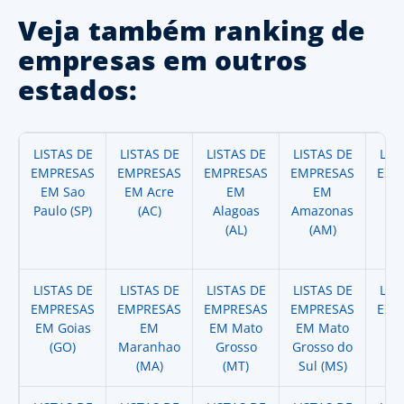
Veja também ranking de
empresas em outros
estados:
LISTAS DE
LISTAS DE
LISTAS DE
LISTAS DE
LIS
EMPRESAS
EMPRESAS
EMPRESAS
EMPRESAS
EMP
EM Sao
EM Acre
EM
EM
Paulo (SP)
(AC)
Alagoas
Amazonas
A
(AL)
(AM)
(
LISTAS DE
LISTAS DE
LISTAS DE
LISTAS DE
LIS
EMPRESAS
EMPRESAS
EMPRESAS
EMPRESAS
EMP
EM Goias
EM
EM Mato
EM Mato
EM
(GO)
Maranhao
Grosso
Grosso do
(
(MA)
(MT)
Sul (MS)