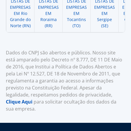
LISTAS DE
LISTAS DE
LISTAS DE
LISTAS DE
LIS
EMPRESAS
EMPRESAS
EMPRESAS
EMPRESAS
EMP
EM Rio
EM
EM
EM
EM 
Grande do
Roraima
Tocantins
Sergipe
Cat
Norte (RN)
(RR)
(TO)
(SE)
(
Dados do CNPJ são abertos e públicos. Nosso site
está amparado pelo Decreto nº 8.777, DE 11 DE Maio
de 2016, que Institui a Política de Dados Abertos e
pela Lei Nº 12.527, DE 18 de Novembro de 2011, que
regulamenta a garantia ao acesso a informações
previsto na Constituição Federal. Apesar da
legalidade, respeitamos pedidos de privacidade,
Clique Aqui
para solicitar ocultação dos dados da
sua empresa.