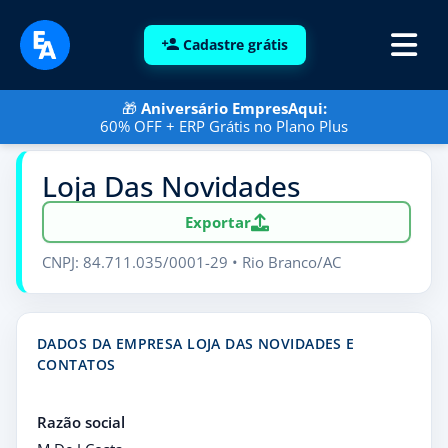
Cadastre grátis
🎁
Aniversário EmpresAqui:
60% OFF + ERP Grátis no Plano Plus
Loja Das Novidades
Exportar
CNPJ: 84.711.035/0001-29 • Rio Branco/AC
DADOS DA EMPRESA LOJA DAS NOVIDADES E
CONTATOS
Razão social