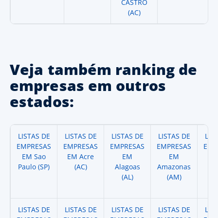
CASTRO
(AC)
Veja também ranking de
empresas em outros
estados:
LISTAS DE
LISTAS DE
LISTAS DE
LISTAS DE
LIS
EMPRESAS
EMPRESAS
EMPRESAS
EMPRESAS
EMP
EM Sao
EM Acre
EM
EM
Paulo (SP)
(AC)
Alagoas
Amazonas
A
(AL)
(AM)
(
LISTAS DE
LISTAS DE
LISTAS DE
LISTAS DE
LIS