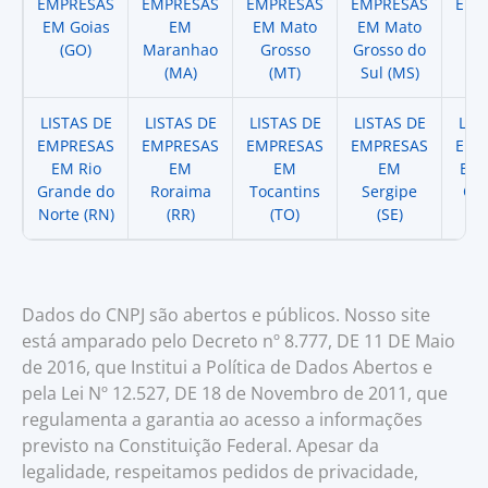
EMPRESAS
EMPRESAS
EMPRESAS
EMPRESAS
EMP
EM Goias
EM
EM Mato
EM Mato
EM
(GO)
Maranhao
Grosso
Grosso do
(
(MA)
(MT)
Sul (MS)
LISTAS DE
LISTAS DE
LISTAS DE
LISTAS DE
LIS
EMPRESAS
EMPRESAS
EMPRESAS
EMPRESAS
EMP
EM Rio
EM
EM
EM
EM 
Grande do
Roraima
Tocantins
Sergipe
Cat
Norte (RN)
(RR)
(TO)
(SE)
(
Dados do CNPJ são abertos e públicos. Nosso site
está amparado pelo Decreto nº 8.777, DE 11 DE Maio
de 2016, que Institui a Política de Dados Abertos e
pela Lei Nº 12.527, DE 18 de Novembro de 2011, que
regulamenta a garantia ao acesso a informações
previsto na Constituição Federal. Apesar da
legalidade, respeitamos pedidos de privacidade,