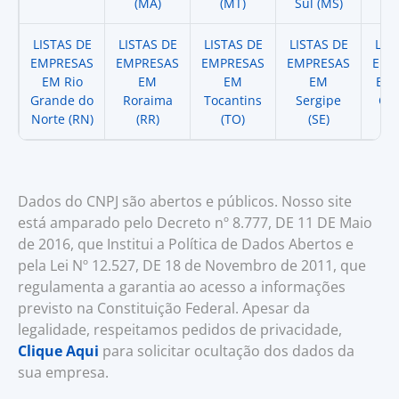
(MA)
(MT)
Sul (MS)
LISTAS DE
LISTAS DE
LISTAS DE
LISTAS DE
LIS
EMPRESAS
EMPRESAS
EMPRESAS
EMPRESAS
EMP
EM Rio
EM
EM
EM
EM 
Grande do
Roraima
Tocantins
Sergipe
Cat
Norte (RN)
(RR)
(TO)
(SE)
(
Dados do CNPJ são abertos e públicos. Nosso site
está amparado pelo Decreto nº 8.777, DE 11 DE Maio
de 2016, que Institui a Política de Dados Abertos e
pela Lei Nº 12.527, DE 18 de Novembro de 2011, que
regulamenta a garantia ao acesso a informações
previsto na Constituição Federal. Apesar da
legalidade, respeitamos pedidos de privacidade,
Clique Aqui
para solicitar ocultação dos dados da
sua empresa.