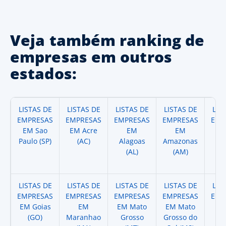
Veja também ranking de
empresas em outros
estados:
LISTAS DE
LISTAS DE
LISTAS DE
LISTAS DE
LIS
EMPRESAS
EMPRESAS
EMPRESAS
EMPRESAS
EMP
EM Sao
EM Acre
EM
EM
Paulo (SP)
(AC)
Alagoas
Amazonas
A
(AL)
(AM)
(
LISTAS DE
LISTAS DE
LISTAS DE
LISTAS DE
LIS
EMPRESAS
EMPRESAS
EMPRESAS
EMPRESAS
EMP
EM Goias
EM
EM Mato
EM Mato
EM
(GO)
Maranhao
Grosso
Grosso do
(