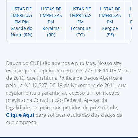
LISTAS DE
LISTAS DE
LISTAS DE
LISTAS DE
LIS
EMPRESAS
EMPRESAS
EMPRESAS
EMPRESAS
EMP
EM Rio
EM
EM
EM
EM 
Grande do
Roraima
Tocantins
Sergipe
Cat
Norte (RN)
(RR)
(TO)
(SE)
(
Dados do CNPJ são abertos e públicos. Nosso site
está amparado pelo Decreto nº 8.777, DE 11 DE Maio
de 2016, que Institui a Política de Dados Abertos e
pela Lei Nº 12.527, DE 18 de Novembro de 2011, que
regulamenta a garantia ao acesso a informações
previsto na Constituição Federal. Apesar da
legalidade, respeitamos pedidos de privacidade,
Clique Aqui
para solicitar ocultação dos dados da
sua empresa.