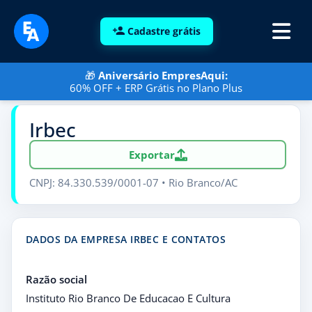
Cadastre grátis
🎁
Aniversário EmpresAqui:
60% OFF + ERP Grátis no Plano Plus
Irbec
Exportar
CNPJ: 84.330.539/0001-07 • Rio Branco/AC
DADOS DA EMPRESA IRBEC E CONTATOS
Razão social
Instituto Rio Branco De Educacao E Cultura