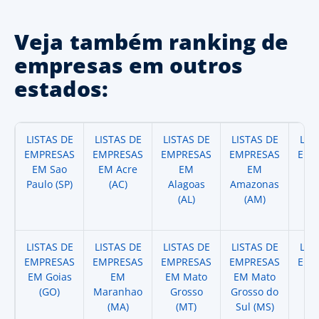
Veja também ranking de
empresas em outros
estados:
LISTAS DE
LISTAS DE
LISTAS DE
LISTAS DE
LIS
EMPRESAS
EMPRESAS
EMPRESAS
EMPRESAS
EMP
EM Sao
EM Acre
EM
EM
Paulo (SP)
(AC)
Alagoas
Amazonas
A
(AL)
(AM)
(
LISTAS DE
LISTAS DE
LISTAS DE
LISTAS DE
LIS
EMPRESAS
EMPRESAS
EMPRESAS
EMPRESAS
EMP
EM Goias
EM
EM Mato
EM Mato
EM
(GO)
Maranhao
Grosso
Grosso do
(
(MA)
(MT)
Sul (MS)