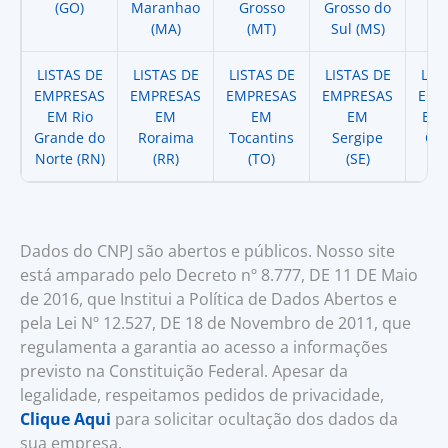
(GO)
Maranhao
Grosso
Grosso do
(
(MA)
(MT)
Sul (MS)
LISTAS DE
LISTAS DE
LISTAS DE
LISTAS DE
LIS
EMPRESAS
EMPRESAS
EMPRESAS
EMPRESAS
EMP
EM Rio
EM
EM
EM
EM 
Grande do
Roraima
Tocantins
Sergipe
Cat
Norte (RN)
(RR)
(TO)
(SE)
(
Dados do CNPJ são abertos e públicos. Nosso site
está amparado pelo Decreto nº 8.777, DE 11 DE Maio
de 2016, que Institui a Política de Dados Abertos e
pela Lei Nº 12.527, DE 18 de Novembro de 2011, que
regulamenta a garantia ao acesso a informações
previsto na Constituição Federal. Apesar da
legalidade, respeitamos pedidos de privacidade,
Clique Aqui
para solicitar ocultação dos dados da
sua empresa.