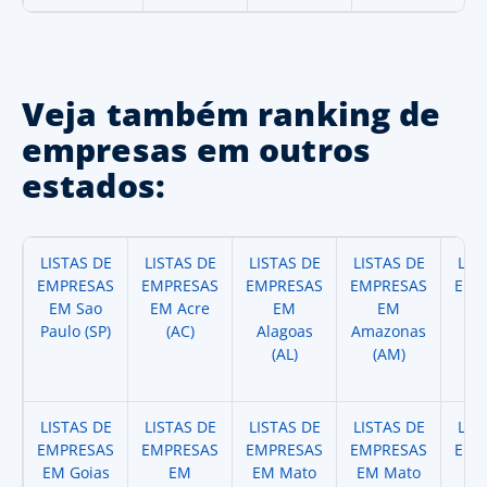
Veja também ranking de
empresas em outros
estados:
LISTAS DE
LISTAS DE
LISTAS DE
LISTAS DE
LIS
EMPRESAS
EMPRESAS
EMPRESAS
EMPRESAS
EMP
EM Sao
EM Acre
EM
EM
Paulo (SP)
(AC)
Alagoas
Amazonas
A
(AL)
(AM)
(
LISTAS DE
LISTAS DE
LISTAS DE
LISTAS DE
LIS
EMPRESAS
EMPRESAS
EMPRESAS
EMPRESAS
EMP
EM Goias
EM
EM Mato
EM Mato
EM