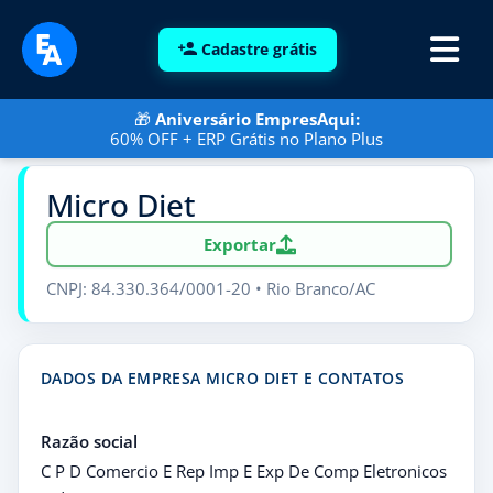
Cadastre grátis
🎁
Aniversário EmpresAqui:
60% OFF + ERP Grátis no Plano Plus
Micro Diet
Exportar
CNPJ: 84.330.364/0001-20 • Rio Branco/AC
DADOS DA EMPRESA MICRO DIET E CONTATOS
Razão social
C P D Comercio E Rep Imp E Exp De Comp Eletronicos