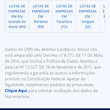
LISTAS DE
LISTAS DE
LISTAS DE
LISTAS DE
LIS
EMPRESAS
EMPRESAS
EMPRESAS
EMPRESAS
EMP
EM Rio
EM
EM
EM
EM 
Grande do
Roraima
Tocantins
Sergipe
Cat
Norte (RN)
(RR)
(TO)
(SE)
(
Dados do CNPJ são abertos e públicos. Nosso site
está amparado pelo Decreto nº 8.777, DE 11 DE Maio
de 2016, que Institui a Política de Dados Abertos e
pela Lei Nº 12.527, DE 18 de Novembro de 2011, que
regulamenta a garantia ao acesso a informações
previsto na Constituição Federal. Apesar da
legalidade, respeitamos pedidos de privacidade,
Clique Aqui
para solicitar ocultação dos dados da
sua empresa.