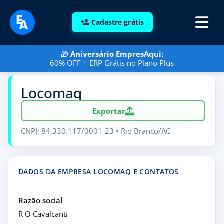
Cadastre grátis
🎁
Aniversário EmpresAqui:
60% OFF + ERP Grátis no Plano Plus
Locomaq
Exportar
CNPJ: 84.330.117/0001-23 • Rio Branco/AC
DADOS DA EMPRESA LOCOMAQ E CONTATOS
Razão social
R O Cavalcanti