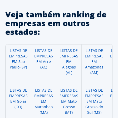
Veja também ranking de
empresas em outros
estados:
LISTAS DE
LISTAS DE
LISTAS DE
LISTAS DE
LIS
EMPRESAS
EMPRESAS
EMPRESAS
EMPRESAS
EMP
EM Sao
EM Acre
EM
EM
Paulo (SP)
(AC)
Alagoas
Amazonas
A
(AL)
(AM)
(
LISTAS DE
LISTAS DE
LISTAS DE
LISTAS DE
LIS
EMPRESAS
EMPRESAS
EMPRESAS
EMPRESAS
EMP
EM Goias
EM
EM Mato
EM Mato
EM
(GO)
Maranhao
Grosso
Grosso do
(
(MA)
(MT)
Sul (MS)