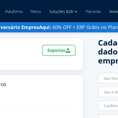
Plataforma
Planos
Soluções B2B
Parcerias
Mate
iversário EmpresAqui:
60% OFF + ERP Grátis no Plan
Cada
dado
Exportar
empr
TOS