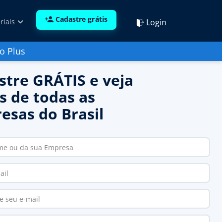
Cadastre grátis
Login
riais
o Plus
stre GRÁTIS e veja
s de todas as
esas do Brasil