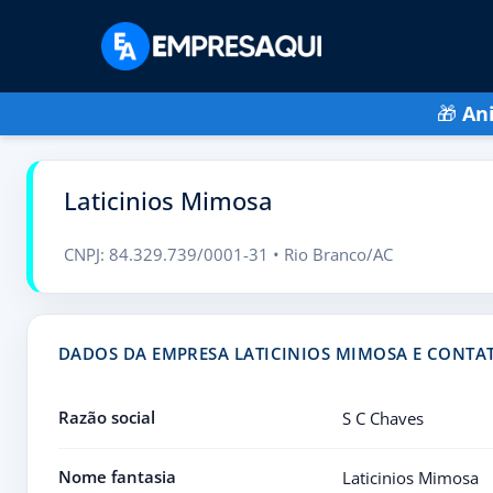
🎁
An
Laticinios Mimosa
CNPJ: 84.329.739/0001-31 • Rio Branco/AC
DADOS DA EMPRESA LATICINIOS MIMOSA E CONTA
Razão social
S C Chaves
Nome fantasia
Laticinios Mimosa