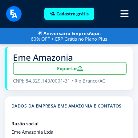
Cadastre grátis
🎁
Aniversário EmpresAqui:
60% OFF + ERP Grátis no Plano Plus
Eme Amazonia
Exportar
CNPJ: 84.329.143/0001-31 • Rio Branco/AC
DADOS DA EMPRESA EME AMAZONIA E CONTATOS
Razão social
Eme Amazonia Ltda