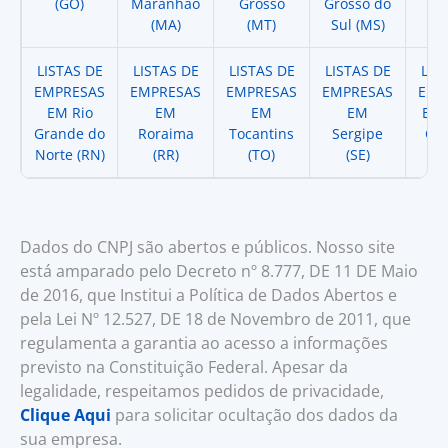
(GO)
Maranhao
Grosso
Grosso do
(
(MA)
(MT)
Sul (MS)
LISTAS DE
LISTAS DE
LISTAS DE
LISTAS DE
LIS
EMPRESAS
EMPRESAS
EMPRESAS
EMPRESAS
EMP
EM Rio
EM
EM
EM
EM 
Grande do
Roraima
Tocantins
Sergipe
Cat
Norte (RN)
(RR)
(TO)
(SE)
(
Dados do CNPJ são abertos e públicos. Nosso site
está amparado pelo Decreto nº 8.777, DE 11 DE Maio
de 2016, que Institui a Política de Dados Abertos e
pela Lei Nº 12.527, DE 18 de Novembro de 2011, que
regulamenta a garantia ao acesso a informações
previsto na Constituição Federal. Apesar da
legalidade, respeitamos pedidos de privacidade,
Clique Aqui
para solicitar ocultação dos dados da
sua empresa.