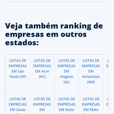
Veja também ranking de
empresas em outros
estados:
LISTAS DE
LISTAS DE
LISTAS DE
LISTAS DE
LIS
EMPRESAS
EMPRESAS
EMPRESAS
EMPRESAS
EMP
EM Sao
EM Acre
EM
EM
Paulo (SP)
(AC)
Alagoas
Amazonas
A
(AL)
(AM)
(
LISTAS DE
LISTAS DE
LISTAS DE
LISTAS DE
LIS
EMPRESAS
EMPRESAS
EMPRESAS
EMPRESAS
EMP
EM Goias
EM
EM Mato
EM Mato
EM