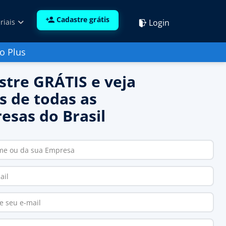
Cadastre grátis
Login
riais
o Plus
stre GRÁTIS e veja
s de todas as
esas do Brasil