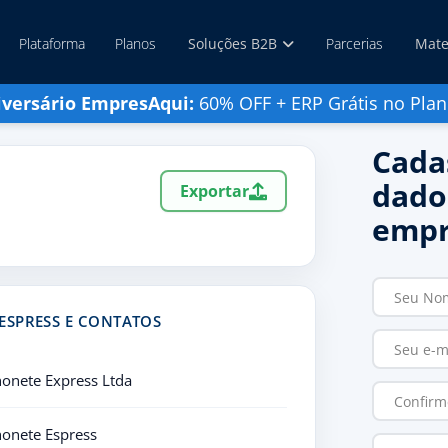
Plataforma
Planos
Soluções B2B
Parcerias
Mate
iversário EmpresAqui:
60% OFF + ERP Grátis no Plan
Cada
dado
Exportar
empr
ESPRESS E CONTATOS
honete Express Ltda
honete Espress