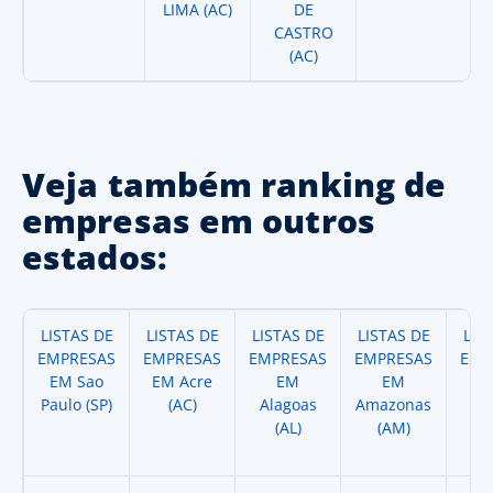
LIMA (AC)
DE
CASTRO
(AC)
Veja também ranking de
empresas em outros
estados:
LISTAS DE
LISTAS DE
LISTAS DE
LISTAS DE
LIS
EMPRESAS
EMPRESAS
EMPRESAS
EMPRESAS
EMP
EM Sao
EM Acre
EM
EM
Paulo (SP)
(AC)
Alagoas
Amazonas
A
(AL)
(AM)
(