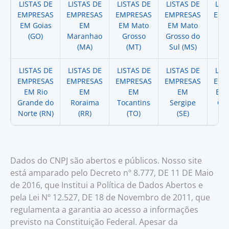
LISTAS DE
LISTAS DE
LISTAS DE
LISTAS DE
LIS
EMPRESAS
EMPRESAS
EMPRESAS
EMPRESAS
EMP
EM Goias
EM
EM Mato
EM Mato
EM
(GO)
Maranhao
Grosso
Grosso do
(
(MA)
(MT)
Sul (MS)
LISTAS DE
LISTAS DE
LISTAS DE
LISTAS DE
LIS
EMPRESAS
EMPRESAS
EMPRESAS
EMPRESAS
EMP
EM Rio
EM
EM
EM
EM 
Grande do
Roraima
Tocantins
Sergipe
Cat
Norte (RN)
(RR)
(TO)
(SE)
(
Dados do CNPJ são abertos e públicos. Nosso site
está amparado pelo Decreto nº 8.777, DE 11 DE Maio
de 2016, que Institui a Política de Dados Abertos e
pela Lei Nº 12.527, DE 18 de Novembro de 2011, que
regulamenta a garantia ao acesso a informações
previsto na Constituição Federal. Apesar da