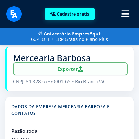
Cadastre grátis
🎁
Aniversário EmpresAqui:
60% OFF + ERP Grátis no Plano Plus
Mercearia Barbosa
Exportar
CNPJ: 84.328.673/0001-65 • Rio Branco/AC
DADOS DA EMPRESA MERCEARIA BARBOSA E
CONTATOS
Razão social