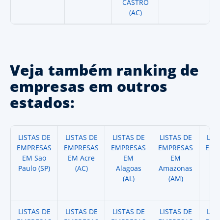
CASTRO
(AC)
Veja também ranking de
empresas em outros
estados:
LISTAS DE
LISTAS DE
LISTAS DE
LISTAS DE
LIS
EMPRESAS
EMPRESAS
EMPRESAS
EMPRESAS
EMP
EM Sao
EM Acre
EM
EM
Paulo (SP)
(AC)
Alagoas
Amazonas
A
(AL)
(AM)
(
LISTAS DE
LISTAS DE
LISTAS DE
LISTAS DE
LIS