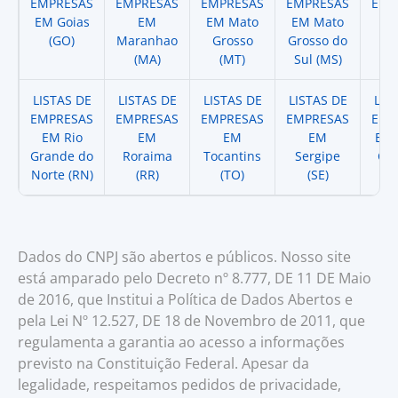
EMPRESAS
EMPRESAS
EMPRESAS
EMPRESAS
EMP
EM Goias
EM
EM Mato
EM Mato
EM
(GO)
Maranhao
Grosso
Grosso do
(
(MA)
(MT)
Sul (MS)
LISTAS DE
LISTAS DE
LISTAS DE
LISTAS DE
LIS
EMPRESAS
EMPRESAS
EMPRESAS
EMPRESAS
EMP
EM Rio
EM
EM
EM
EM 
Grande do
Roraima
Tocantins
Sergipe
Cat
Norte (RN)
(RR)
(TO)
(SE)
(
Dados do CNPJ são abertos e públicos. Nosso site
está amparado pelo Decreto nº 8.777, DE 11 DE Maio
de 2016, que Institui a Política de Dados Abertos e
pela Lei Nº 12.527, DE 18 de Novembro de 2011, que
regulamenta a garantia ao acesso a informações
previsto na Constituição Federal. Apesar da
legalidade, respeitamos pedidos de privacidade,