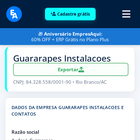
Cadastre grátis
🎁
Aniversário EmpresAqui:
60% OFF + ERP Grátis no Plano Plus
Guararapes Instalacoes
Exportar
CNPJ: 84.328.558/0001-90 • Rio Branco/AC
DADOS DA EMPRESA GUARARAPES INSTALACOES E
CONTATOS
Razão social